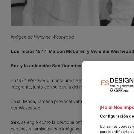
Imágen de Vivienne Westwood
Los inicios 1977. Malcon McLaren y Vivienne Westwoo
Sex y la colección Seditionaries
En 1977 Westwood monta una tienda relacionada con el movim
integrante, junto con su pareja del momento, Malcon Mclare
En su tienda, llamada provocativamente SEX, en King’s Road,
¡Hola! Nos impo
por Westwood:
Configuración de
Sex
, se erigió como la boutique
anti-fashion
: Uniformes de g
Utilizamos cookies y
cadenas y camisetas con imágenes pornográficas…la visita per
para identificarte c