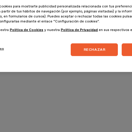
 buen antisistema, ávido en contraposición por ir a la última.
cookies para mostrarte publicidad personalizada relacionada con tus preferenci
y así se llamarán las colecciones de ropa.
a partir de tus hábitos de navegación (por ejemplo, páginas visitadas) y la info
lo, en formularios de cursos). Puedes aceptar o rechazar todas las cookies puls
onfigurarlas mediante el enlace “Configuración de cookies”.
puntales creativos del movimiento.
uestra
Política de Cookies
y nuestra
Política de Privacidad
en sus respectivos 
o de moda Victoria & Albert Museum. Ya forman parte de la
ies
RECHAZAR