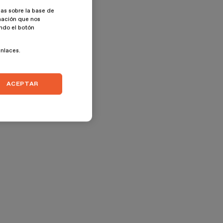
as sobre la base de
rmación que nos
ando el botón
enlaces.
ACEPTAR