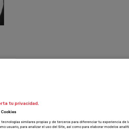
d
iento que estaba explosionando en Londres y del cual era
n (artista y manager del famoso grupo de punk SEX PISTOLS).
 se podían encontrar discos y ropa de estilo PUNK, diseñadas
rta tu privacidad.
 Cookies
usto sadomasoquista, cazadoras de cuero, pantalones de lurex,
 tecnologías similares propias y de terceros para diferenciar tu experiencia de l
iódica de la policía alertada por las denuncias por escándalo
omo usuario, para analizar el uso del Site, así como para elaborar modelos analít