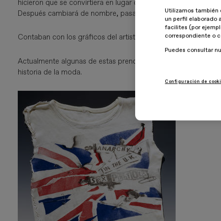
hicieron que se convirtiera en lugar de peregrinación para todo
Utilizamos también 
Después cambiará de nombre, pasará a llamarse Seditionaries, 
un perfil elaborado 
facilites (por ejemp
correspondiente o c
Contaban con los gráficos del artista Jamie Reid, otro de los 
Puedes consultar n
Actualmente algunas de estas prendas se exhiben en el muse
historia de la moda.
Configuración de cook