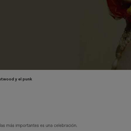
stwood y el punk
as más importantes es una celebración.