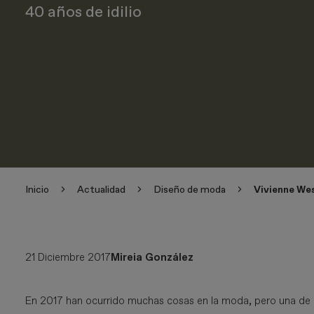
40 años de idilio
Inicio
Actualidad
Diseño de moda
Vivienne We
21 Diciembre 2017
Mireia González
En 2017 han ocurrido muchas cosas en la moda, pero una de l