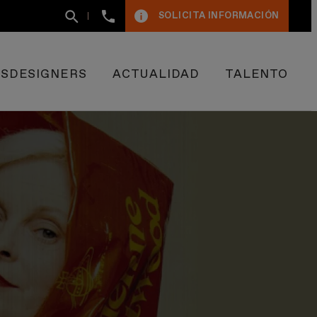
+34
SOLICITA INFORMACIÓN
93
400
50
09
ESDESIGNERS
ACTUALIDAD
TALENTO