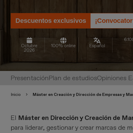
Descuentos exclusivos
¡Convocatori
6.1
Octubre
100% online
Español
2026
Presentación
Plan de estudios
Opiniones 
Inicio
Máster en Creación y Dirección de Empresas y M
El
Máster en Dirección y Creación de M
para liderar, gestionar y crear marcas d