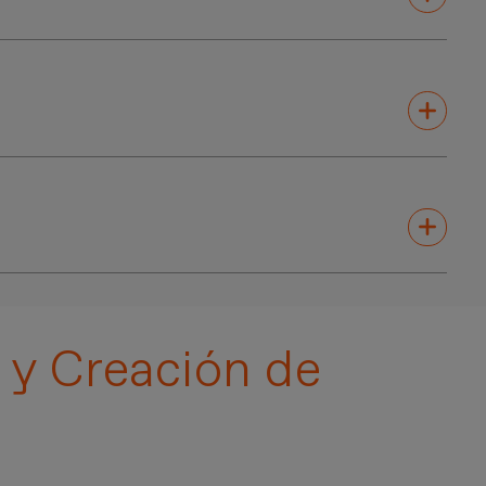
s para recibir
mentoría
,
becas
y presentar sus
encian tu
talento
.
ar
en
actividades
y
desafíos
.
 y Creación de