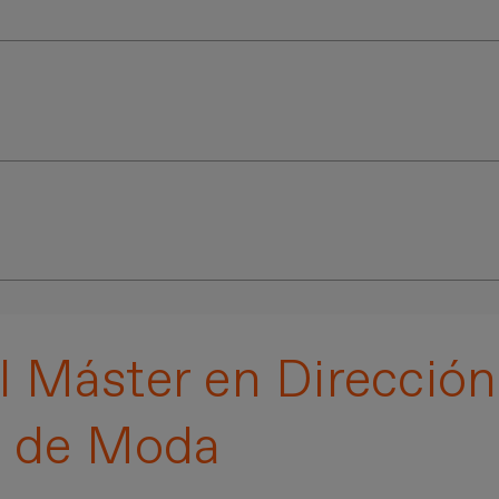
calificaciones más altas al finalizar, serán seleccionado
 multimedia
proporcionados por profesionales que pot
ventos
más destacados del
sector
y atrévete a
particip
Imagen
l Máster en Dirección
s de Moda