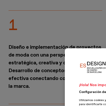
Diseño e implementación de proyectos
de moda con una perspectiva
estratégica, creativa y de negocio.
Desarrollo de conceptos y su ejecución
efectiva conectando con el target de
¡Hola! Nos impo
la marca.
Configuración de
Utilizamos cookies y
para identificarte c