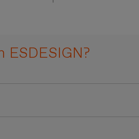
 en ESDESIGN?
iplinas, ofreciendo una gama de
talleres y aulas abierta
ar tu red profesional desde el primer día.