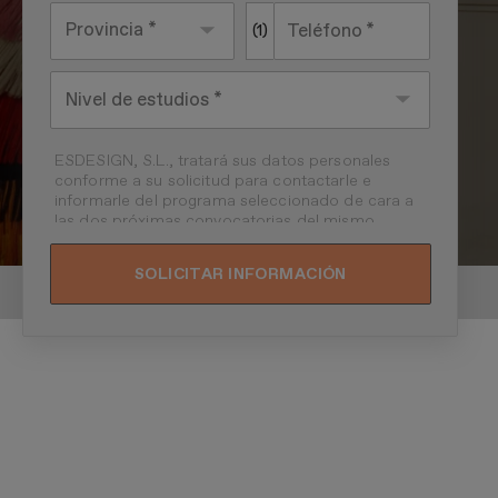
Provincia *
Teléfono
(1)
Nivel de
estudios
ESDESIGN, S.L., tratará sus datos personales
conforme a su solicitud para contactarle e
informarle del programa seleccionado de cara a
las dos próximas convocatorias del mismo,
pudiendo contactar con usted a través de
medios electrónicos (
WhatsApp
y/o correo
electrónico) y por medios telefónicos, siendo
eliminados una vez facilitada dicha información
y/o transcurridas las citadas convocatorias.
Ud. podrá ejercer los derechos de acceso,
supresión, rectificación, oposición, limitación y
portabilidad, mediante carta a ESDESIGN, S.L. -
Apartado de Correos 221 de Barcelona, o
remitiendo un email a
lopd@esdesignbarcelon
a.com
. Asimismo, cuando lo considere
oportuno podrá presentar una reclamación ante