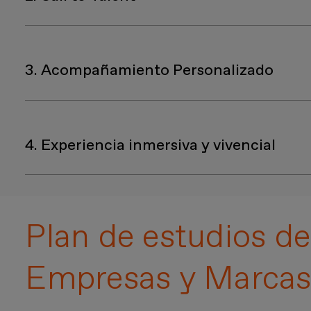
Los estudiantes cuyos trabajos hayan conseguido las 
proyectos en
concursos de prestigio
.
3. Acompañamiento Personalizado
Seguimiento personalizado, mentoring, feedback
4. Experiencia inmersiva y vivencial
Conecta
con nuestra
comunidad
,
disfruta
de los
e
Plan de estudios de
Empresas y Marca