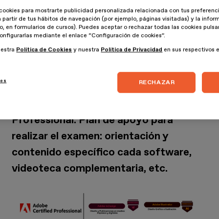
cookies para mostrarte publicidad personalizada relacionada con tus preferenci
a partir de tus hábitos de navegación (por ejemplo, páginas visitadas) y la info
lo, en formularios de cursos). Puedes aceptar o rechazar todas las cookies puls
onfigurarlas mediante el enlace “Configuración de cookies”.
uestra
Política de Cookies
y nuestra
Política de Privacidad
en sus respectivos 
Certificación como experto en
ies
RECHAZAR
diferente
softwares
de Adobe
Creative Cloud, con Adobe Certified
Professional. Plan de apoyo para
realizar el examen: orientación y
contenido específico cada software,
videoteca complementaria, etc.
Imagen