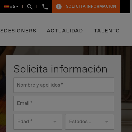
+34
ES
SOLICITA INFORMACIÓN
93
400
50
09
ESDESIGNERS
ACTUALIDAD
TALENTO
Solicita información
Nombre y apellidos
Email
Edad
País
Estados
Unidos