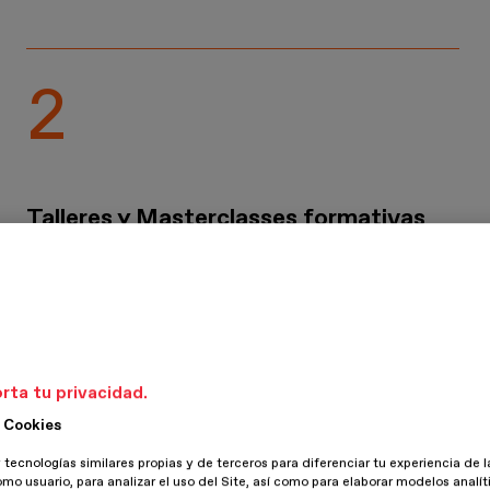
Talleres y Masterclasses formativas
adicionales incluidas: Mentoring de
comunicación de moda y prensa,
mentoring de ecommerce, Professional
Fashion Guest...
rta tu privacidad.
 Cookies
 tecnologías similares propias y de terceros para diferenciar tu experiencia de l
omo usuario, para analizar el uso del Site, así como para elaborar modelos analít