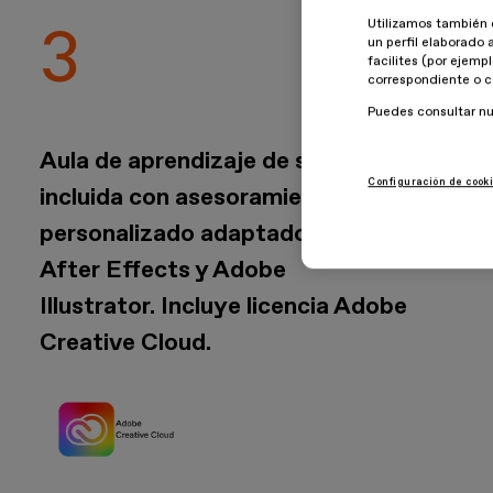
Utilizamos también 
un perfil elaborado 
facilites (por ejemp
correspondiente o c
Puedes consultar n
Aula de aprendizaje de software
Configuración de cook
incluida con asesoramiento
personalizado adaptado a tu nivel:
After Effects y Adobe
Illustrator. Incluye licencia Adobe
Creative Cloud.
Imagen