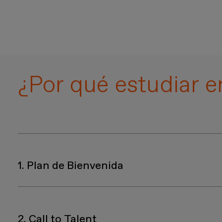
¿Por qué estudiar
1. Plan de Bienvenida
Nuestro
exclusivo Plan de Bienvenida
fusiona disc
nivel, con el fin de facilitar tu integración y potenci
2. Call to Talent