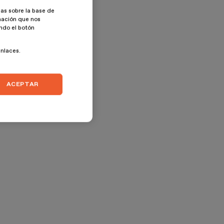
as sobre la base de
rmación que nos
ando el botón
enlaces.
ACEPTAR