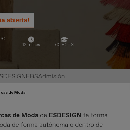
a abierta!
00€
12 meses
60 ECTS
ESDESIGNERS
Admisión
arcas de Moda
arcas de Moda
de
ESDESIGN
te forma
e moda de forma autónoma o dentro de