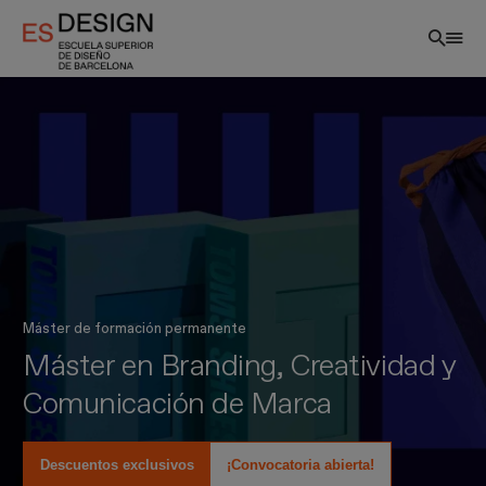
Pasar
al
contenido
principal
Máster de formación permanente
Máster en Branding, Creatividad y
ES
Comunicación de Marca
Descuentos exclusivos
¡Convocatoria abierta!