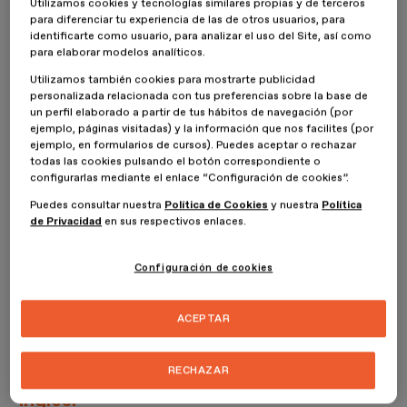
en Design Thinking.
Utilizamos cookies y tecnologías similares propias y de terceros
para diferenciar tu experiencia de las de otros usuarios, para
identificarte como usuario, para analizar el uso del Site, así como
para elaborar modelos analíticos.
En este Máster Online en Branding
Utilizamos también cookies para mostrarte publicidad
aprenderás a través de un modelo
personalizada relacionada con tus preferencias sobre la base de
un perfil elaborado a partir de tus hábitos de navegación (por
Learning by doing (con campus 24/7) y
ejemplo, páginas visitadas) y la información que nos facilites (por
ejemplo, en formularios de cursos). Puedes aceptar o rechazar
contarás con el Ecosistema TALENTO —
todas las cookies pulsando el botón correspondiente o
configurarlas mediante el enlace “Configuración de cookies”.
que incluye los programas Call to Talent,
Puedes consultar nuestra
Política de Cookies
y nuestra
Política
Connect to Work y la Ruta del
de Privacidad
en sus respectivos enlaces.
Emprendimiento— para conectar tu
Configuración de cookies
visión estratégica directamente con el
mercado laboral.
ACEPTAR
Este Máster también está disponible en
RECHAZAR
inglés: