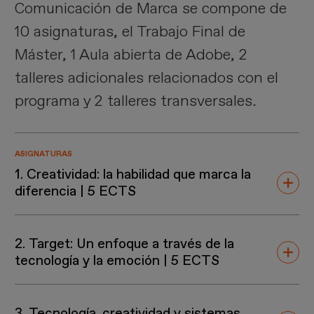
Comunicación de Marca se compone de
10 asignaturas, el Trabajo Final de
Máster, 1 Aula abierta de Adobe, 2
talleres adicionales relacionados con el
programa y 2 talleres transversales.
ASIGNATURAS
1. Creatividad: la habilidad que marca la
diferencia | 5 ECTS
Comprenderás cómo funciona la mente
2. Target: Un enfoque a través de la
creativa y cómo potenciarla en tu día a día.
tecnología y la emoción | 5 ECTS
Abordarás la creatividad desde una
perspectiva amplia para aplicarla
En este curso, analizamos en profundidad
eficazmente en comunicación mediante
3. Tecnología, creatividad y sistemas