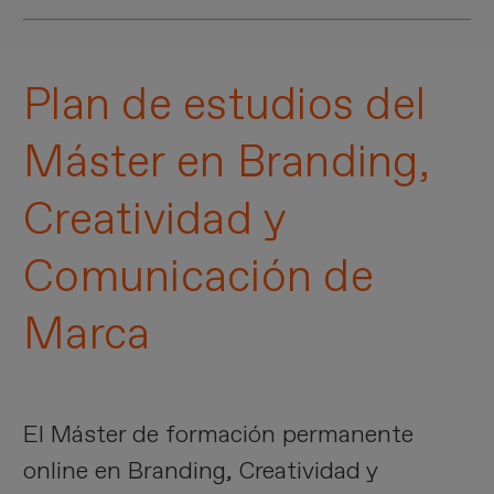
profesionales que potencian tu
talento
.
Conecta
con nuestra
comunidad
,
disfruta
de
los
eventos
más destacados del
sector
y
Plan de estudios del
atrévete a
participar
en
actividades
y
desafíos
.
Máster en Branding,
Imagen
Creatividad y
Comunicación de
Marca
El Máster de formación permanente
online en Branding, Creatividad y