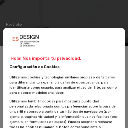
Portfolio
Aquahome
Inicio
ESDESIGNERS
Aquahome
¡Hola! Nos importa tu privacidad.
Configuración de Cookies
Utilizamos cookies y tecnologías similares propias y de terceros
para diferenciar tu experiencia de las de otros usuarios, para
23 Septiembre
Eva Quinteiro, David Peña, Jairo Arias y Juan
identificarte como usuario, para analizar el uso del Site, así como
2020
Barreto
para elaborar modelos analíticos.
Utilizamos también cookies para mostrarte publicidad
Alrededor de 48% de la población mundial vive en las ciudades de
personalizada relacionada con tus preferencias sobre la base de
tamaño mediano/grande y se calcula que el 60% estará en este
un perfil elaborado a partir de tus hábitos de navegación (por
tipo de urbes para 2030. Asimismo, actualmente una persona en
ejemplo, páginas visitadas) y la información que nos facilites (por
un país desarrollado consume entre 526 y 623 litros de agua al día,
ejemplo, en formularios de cursos). Puedes aceptar o rechazar
30 veces más de lo necesario.
todas las cookies pulsando el botón correspondiente o