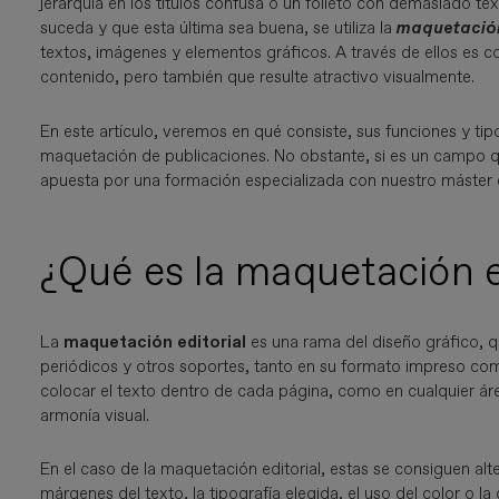
jerarquía en los títulos confusa o un folleto con demasiado tex
suceda y que esta última sea buena, se utiliza la
maquetación
textos, imágenes y elementos gráficos. A través de ellos es 
contenido, pero también que resulte atractivo visualmente.
En este artículo, veremos en qué consiste, sus funciones y tip
maquetación de publicaciones. No obstante, si es un campo que 
apuesta por una formación especializada con nuestro máster
¿Qué es la maquetación ed
La
maquetación editorial
es una rama del diseño gráfico, qu
periódicos y otros soportes, tanto en su formato impreso com
colocar el texto dentro de cada página, como en cualquier áre
armonía visual.
En el caso de la maquetación editorial, estas se consiguen al
márgenes del texto, la tipografía elegida, el uso del color o la