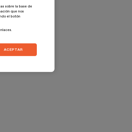
as sobre la base de
rmación que nos
ando el botón
enlaces.
ACEPTAR