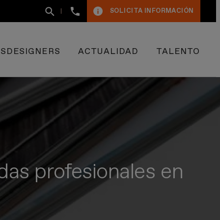
+34
SOLICITA INFORMACIÓN
93
400
50
09
ESDESIGNERS
ACTUALIDAD
TALENTO
idas profesionales en