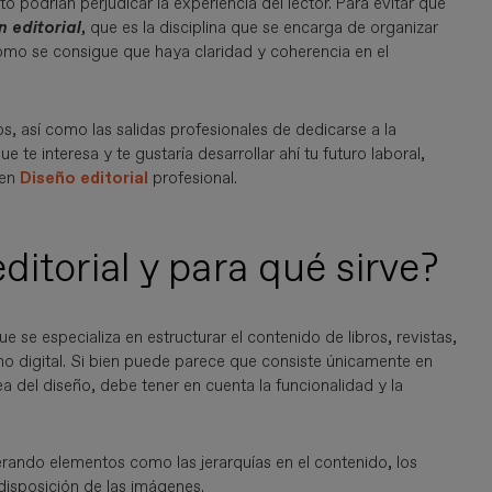
to podrían perjudicar la experiencia del lector. Para evitar que
 editorial
,
que es la disciplina que se encarga de organizar
como se consigue que haya claridad y coherencia en el
os, así como las salidas profesionales de dedicarse a la
te interesa y te gustaría desarrollar ahí tu futuro laboral,
 en
Diseño editorial
profesional.
itorial y para qué sirve?
e se especializa en estructurar el contenido de libros, revistas,
o digital. Si bien puede parece que consiste únicamente en
a del diseño, debe tener en cuenta la funcionalidad y la
terando elementos como las jerarquías en el contenido, los
 disposición de las imágenes.