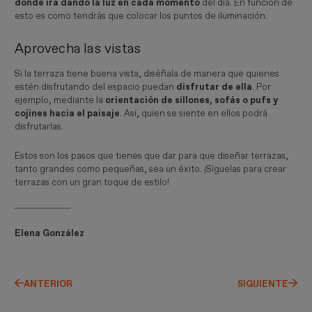
dónde irá dando la luz en cada momento
del día. En función de
esto es como tendrás que colocar los puntos de iluminación.
Aprovecha las vistas
Si la terraza tiene buena vista, diséñala de manera que quienes
estén disfrutando del espacio puedan
disfrutar de ella
. Por
ejemplo, mediante la
orientación de sillones, sofás o pufs y
cojines hacia el paisaje
. Así, quien se siente en ellos podrá
disfrutarlas.
Estos son los pasos que tienes que dar para que diseñar terrazas,
tanto grandes como pequeñas, sea un éxito. ¡Síguelas para crear
terrazas con un gran toque de estilo!
Elena González
ANTERIOR
SIGUIENTE