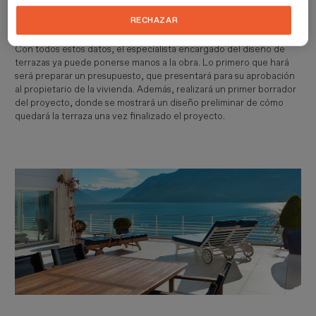
cubrirla con un toldo de grandes dimensiones, también tienes que
saber si la comunidad pone trabas para ello.
RECHAZAR
Con todos estos datos, el especialista encargado del diseño de
terrazas ya puede ponerse manos a la obra. Lo primero que hará
será preparar un presupuesto, que presentará para su aprobación
al propietario de la vivienda. Además, realizará un primer borrador
del proyecto, donde se mostrará un diseño preliminar de cómo
quedará la terraza una vez finalizado el proyecto.