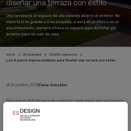
diseñar una terraza con estilo
Una terraza es un espacio de una vivienda abierto al exterior. No
importa si es grande o si es pequeña, si está en un ático o en un
piso intermedio; siempre ofrece un espacio para disfrutar del
exterior pero sin salir de casa.
Inicio
Actualidad
Diseño espacios
Los 6 pasos imprescindibles para diseñar una terraza con estilo
14 Diciembre 2021
Elena González
Para que el disfrute sea más completo, nada mejor que una terraza
diseñada al milímetro, y ambientada para ofrecer un espacio
cómodo y agradable. Eso sí, de ello no se tiene por qué encargar
un interiorista. Es un
espacio urbano
que da al exterior, y su
diseño y decoración tienen
diferencias con respecto al de
interiores
. Por tanto, mejor que se ocupe de ello un experto en el