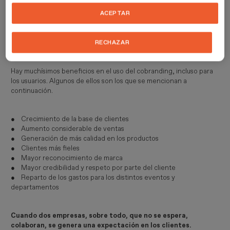
ACEPTAR
¿Qué beneficios plantea el
RECHAZAR
cobranding?
Hay muchísimos beneficios en el uso del cobranding, incluso para
los usuarios. Algunos de ellos son los que se mencionan a
continuación.
● Crecimiento de la base de clientes
● Aumento considerable de ventas
● Generación de más calidad en los productos
● Clientes más fieles
● Mayor reconocimiento de marca
● Mayor credibilidad y respeto por parte del cliente
● Reparto de los gastos para los distintos eventos y
departamentos
Cuando dos empresas, sobre todo, que no se espera,
colaboran, se genera una expectación en los clientes.