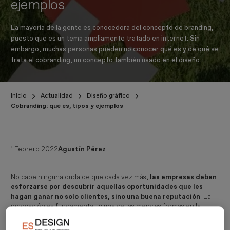
ejemplos
La mayoría de la gente es conocedora del concepto de branding,
puesto que es un tema ampliamente tratado en internet. Sin
embargo, muchas personas pueden no conocer qué es y de qué se
trata el cobranding, un concepto también usado en el diseño.
Inicio
Actualidad
Diseño gráfico
Cobranding: qué es, tipos y ejemplos
1 Febrero 2022
Agustín Pérez
No cabe ninguna duda de que cada vez más,
las empresas deben
esforzarse por descubrir aquellas oportunidades que les
hagan ganar no solo clientes, sino una buena reputación
. La
innovación es fundamental, y una de las mejores formas en la
actualidad es el
cobranding
o la colaboración con otras marcas.