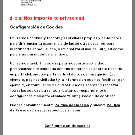
Hablar de
cobranding es hablar de una manera de
colaboración entre empresas para que ambas consigan una
¡Hola! Nos importa tu privacidad.
mayor visibilidad y también más beneficios
. Además, con ello
Configuración de Cookies
los costes disminuyen. Con ello se busca
mejorar las marcas
y, al
mismo tiempo, ampliar el público objetivo. Por ello, es importante
Utilizamos cookies y tecnologías similares propias y de terceros
que los profesionales del marketing y la empresa entiendan el
para diferenciar tu experiencia de las de otros usuarios, para
concepto.
identificarte como usuario, para analizar el uso del Site, así como
para elaborar modelos analíticos.
¿Qué es el cobranding?
Utilizamos también cookies para mostrarte publicidad
personalizada relacionada con tus preferencias sobre la base de
un perfil elaborado a partir de tus hábitos de navegación (por
El
co-branding no es más que una asociación entre dos o más
ejemplo, páginas visitadas) y la información que nos facilites (por
marcas
, una estrategia de marketing que consta de una alianza
ejemplo, en formularios de cursos). Puedes aceptar o rechazar
para lograr beneficio de todas las partes interesadas. Es mucho
todas las cookies pulsando el botón correspondiente o
más que añadir los nombres de dos empresas en un producto. Esta
configurarlas mediante el enlace “Configuración de cookies”.
asociación combina las identidades y los recursos de cada socio
para crear una
nueva marca
, con nuevos logotipos,
Puedes consultar nuestra
Política de Cookies
y nuestra
Política
identificadores de marca y colores.
de Privacidad
en sus respectivos enlaces.
Para tener éxito,
las campañas de cobranding crean un
Configuración de cookies
producto o servicio que es único o que tiene un valor añadido
para los clientes.