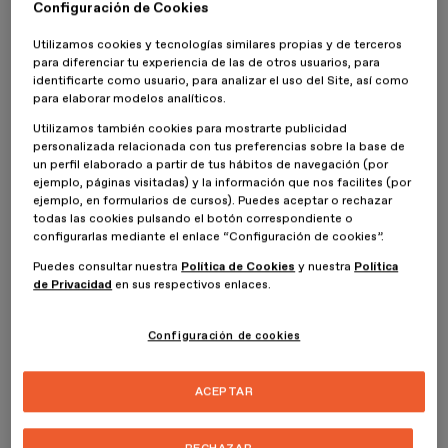
Configuración de Cookies
También, se emplean mapas conceptuales en las primeras fases
del
diseño conceptual
, y aunque se puede usar en resúmenes, su
Utilizamos cookies y tecnologías similares propias y de terceros
aspecto no tiene por qué ser rudimentario. De hecho, puede ser
para diferenciar tu experiencia de las de otros usuarios, para
tan profesional que incluso los expertos que se han formado en
identificarte como usuario, para analizar el uso del Site, así como
diseño gráfico
pueden utilizarlo en sus creaciones y
para elaborar modelos analíticos.
presentaciones. Pero ¿con qué herramientas se puede crear
mapas conceptuales? A continuación te las contamos.
Utilizamos también cookies para mostrarte publicidad
personalizada relacionada con tus preferencias sobre la base de
un perfil elaborado a partir de tus hábitos de navegación (por
¿Qué es un mapa conceptual?
ejemplo, páginas visitadas) y la información que nos facilites (por
ejemplo, en formularios de cursos). Puedes aceptar o rechazar
todas las cookies pulsando el botón correspondiente o
Antes de mostrarte las herramientas con las que puedes crear
configurarlas mediante el enlace “Configuración de cookies”.
mapas conceptuales para que tengan un aspecto profesional,
Puedes consultar nuestra
Política de Cookies
y nuestra
Política
vamos a profundizar un poco en lo que es un mapa conceptual.
de Privacidad
en sus respectivos enlaces.
Este tipo de esquema o resumen en el que aparecen conceptos e
ideas representados y relacionados entre sí de manera
esquemática, en un diagrama. Se trata de un apoyo gráfico para el
Configuración de cookies
estudio, en el que los conceptos se explican mediante una
jerarquía que expresa sus relaciones y nivel de importancia. Para su
creación, se emplea un sistema de redes que unen y relacionan
ACEPTAR
entre sí a los conceptos de manera progresiva.
Cada idea se representa en un nodo, que se conecta con palabras