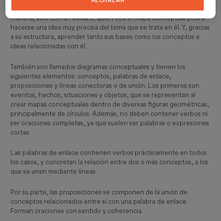
RECHAZAR
de enlace a otras ideas mediante líneas de enlace. De esta
manera, solo con un vistazo, quien vea el mapa conceptual podrá
hacerse una idea muy precisa del tema que se trata en él. Y, gracias
a su estructura, aprender tanto sus bases como los conceptos e
ideas relacionadas con él.
También son llamados diagramas conceptuales y tienen los
siguientes elementos: conceptos, palabras de enlace,
proposiciones y líneas conectoras o de unión. Los primeros son
eventos, hechos, situaciones y objetos, que se representan al
crear mapas conceptuales dentro de diversas figuras geométricas,
principalmente de círculos. Además, no deben contener verbos ni
ser oraciones completas, ya que suelen ser palabras o expresiones
cortas.
Las palabras de enlace contienen verbos prácticamente en todos
los casos, y concretan la relación entre dos o más conceptos, a los
que se unen mediante líneas.
Por su parte, las proposiciones se componen de la unión de
conceptos relacionados entre sí con una palabra de enlace.
Forman oraciones con sentido y coherencia.