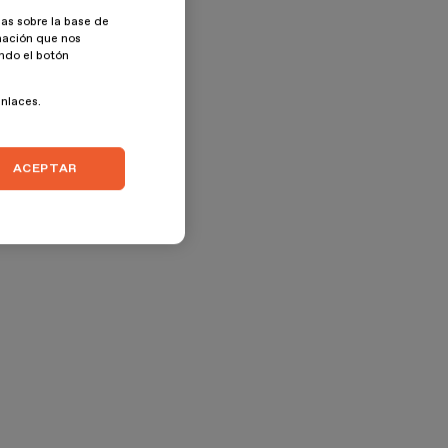
as sobre la base de
rmación que nos
ando el botón
enlaces.
ACEPTAR