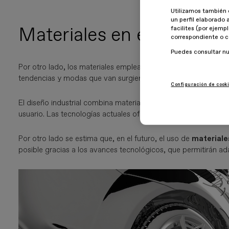
Utilizamos también 
un perfil elaborado 
Materiales en el diseño in
facilites (por ejemp
correspondiente o c
Puedes consultar n
Por otro lado, los materiales empleados en el diseño industria
tendencias y modas que van surgiendo a lo largo de los años.
Configuración de cook
El diseño industrial combina materiales, formas, colores y ac
usuario. Las tecnologías actuales ofrecen un amplio abanico d
Por otro lado se estima que, en el futuro, el uso de
material
posible gracias a los avances tecnológicos, que permitirán ad