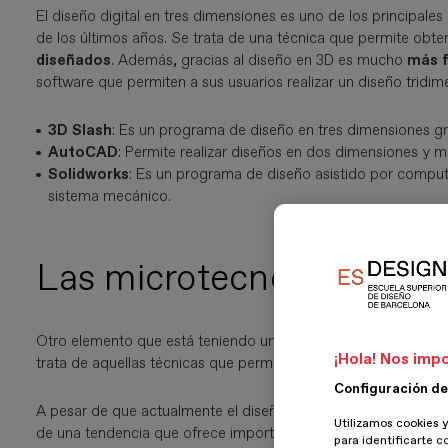
El diseño digital en tres dimensiones es uno de los principale
de los últimos años. Se trata de una técnica que permite obte
diseñados
. Además, gracias al diseño en 3D es mucho
más f
software que permiten a sus usuarios realizar un diseño tridim
3D Slash
: Es un programa de diseño en tres dimensiones grat
AutoCAD
: Permite realizar diseños en dos dimensiones y 
Solidworks
: Es un programa de diseño asistido por comput
sistema mecánico.
Las microtecnologías en e
Otro elemento que está teniendo un impacto importante en la e
¡Hola! Nos impo
trata de aquellas técnicas que permiten
diseñar y fabricar 
Configuración de
A pesar de que actualmente el diseño industrial no se ha visto
Utilizamos cookies y
de una tendencia que ofrece importantes posibilidades en el 
para identificarte c