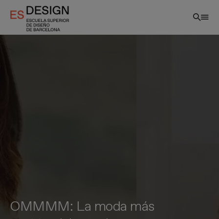
Pasar
al
contenido
principal
OMMMM: La moda más