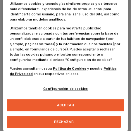
espiritualidad. Ya no son solo prendas cómodas, o deportivas, si no
Utilizamos cookies y tecnologías similares propias y de terceros
que nos sumergen en la filosofía de la meditación, del yoga y del
para diferenciar tu experiencia de las de otros usuarios, para
bienestar.
identificarte como usuario, para analizar el uso del Site, así como
para elaborar modelos analíticos.
Prepandemia ya hablábamos de
GOOP
de
Genet Paltrow
como
Utilizamos también cookies para mostrarte publicidad
un negocio donde la belleza y el bienestar se vende como
personalizada relacionada con tus preferencias sobre la base de
holístico, y donde lo intangible parece que se materializa si
un perfil elaborado a partir de tus hábitos de navegación (por
compramos ciertos productos. Más allá de pseudociencia, os
ejemplo, páginas visitadas) y la información que nos facilites (por
propongo en este post algunas marcas, la mayoría éticas, para que
ejemplo, en formularios de cursos). Puedes aceptar o rechazar
podamos empezar a practicar, sin por ello descuidar la estética.
todas las cookies pulsando el botón correspondiente o
Además estas disciplinas necesitan de un confort y de una
configurarlas mediante el enlace “Configuración de cookies”.
estructura que no podemos conseguir con cualquier indumentaria.
Puedes consultar nuestra
Política de Cookies
y nuestra
Política
Vamos, a respirar!!
de Privacidad
en sus respectivos enlaces.
Empecemos con una marca local: VERDUGO
Configuración de cookies
CLOTHING
Verdugo
, la marca Slow Fashion creada en 2013 en Barcelona por
ACEPTAR
Lourdes Verdugo, no solo es una firma de ropa para meditar, si no
que suma prendas confortables pensadas para practicar yoga o
meditación con otras también de espíritu minimalista y comfy, pero
RECHAZAR
que pueden ser usadas en unos ambientes urbanos relajados, o
para el ya muy practicado teletrabajo, ya que como dice su