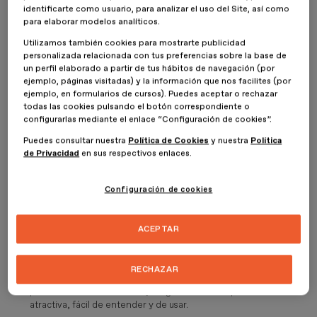
Diferencias entre UX y UI
identificarte como usuario, para analizar el uso del Site, así como
para elaborar modelos analíticos.
UX (User Experience) y UI (User Interface) son
dos conceptos
Utilizamos también cookies para mostrarte publicidad
relacionados pero distintos
en el diseño de productos digitales.
personalizada relacionada con tus preferencias sobre la base de
un perfil elaborado a partir de tus hábitos de navegación (por
Algunas de sus diferencias más importantes son estas:
ejemplo, páginas visitadas) y la información que nos facilites (por
ejemplo, en formularios de cursos). Puedes aceptar o rechazar
Definición
:
todas las cookies pulsando el botón correspondiente o
UX (User Experience):
se refiere a la experiencia general del
configurarlas mediante el enlace “Configuración de cookies”.
usuario al interactuar con un producto o servicio. Incluye
aspectos emocionales, perceptuales y prácticos de la
Puedes consultar nuestra
Política de Cookies
y nuestra
Política
experiencia.
de Privacidad
en sus respectivos enlaces.
UI (User Interface):
pone el foco en los
elementos
visuales y
de
diseño web
que los usuarios interactúan directamente,
Configuración de cookies
como botones, iconos, colores, tipografía, y la disposición de
elementos en la pantalla.
Enfoque
:
ACEPTAR
UX:
su campo de acción es la experiencia del usuario, desde el
primer contacto hasta el uso continuo del producto. Además,
tiene también un fuerte enfoque en la satisfacción y la eficacia.
RECHAZAR
UI:
trabaja todo lo relacionado con el diseño visual y la
presentación de la interfaz, asegurándose de que sea
atractiva, fácil de entender y de usar.