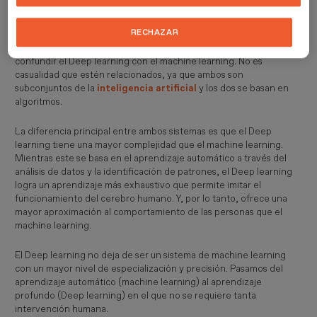
Machine Learning y Deep Learning: ¿En qué
se diferencian?
RECHAZAR
Aunque son dos conceptos similares entre sí, no debemos
confundir el Deep learning con el machine learning. No es
casualidad que estén relacionados, ya que ambos son
subconjuntos de la
inteligencia artificial
y los dos se basan en
algoritmos.
La diferencia principal entre ambos sistemas es que el Deep
learning tiene una mayor complejidad que el machine learning.
Mientras este se basa en el aprendizaje automático a través del
análisis de datos y la identificación de patrones, el Deep learning
logra un aprendizaje más exhaustivo que permite imitar el
funcionamiento del cerebro humano. Y, por lo tanto, ofrece una
mayor aproximación al comportamiento de las personas que el
machine learning.
El Deep learning no deja de ser un sistema de machine learning
con un mayor nivel de especialización y precisión. Pasamos del
aprendizaje automático (machine learning) al aprendizaje
profundo (Deep learning) en el que no se requiere tanta
intervención humana.