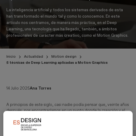
La inteligencia artificial y todos los sistemas derivados de esta
han transformado el mundo tal y como lo conocemos. En este
artículo nos centramos, de manera más práctica, en el Deep
Learning, una tecnología que ha llegado, también, a ámbitos
profesionales de carácter más creativo, como el Motion Graphics.
Inicio
Actualidad
Motion design
5 técnicas de Deep Learning aplicadas a Motion Graphics
14 Julio 2025
Ana Torres
A principios de este siglo, casi nadie podía pensar que, veinte años
después, nos encontraríamos en un punto donde la creación y el
reconocimiento de imágenes se basan también en la tecnología
de
Deep Learning
. A lo largo de este post, analizaremos cuáles
son las técnicas de Deep Learning que más influyen en la
animación de vídeos, y cómo las integramos dentro del itinerario