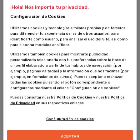
formativo de nuestro
Máster en Motion Graphics
.
¡Hola! Nos importa tu privacidad.
Configuración de Cookies
¿Qué es el Deep Learning?
Utilizamos cookies y tecnologías similares propias y de terceros
para diferenciar tu experiencia de las de otros usuarios, para
El Deep learning, o
aprendizaje profundo
, es un tipo de
identificarte como usuario, para analizar el uso del Site, así como
algoritmo de machine learning mediante el que dispositivos como
para elaborar modelos analíticos.
los ordenadores son capaces de realizar determinadas tareas de la
misma forma en la que las desarrollaría una persona a partir de
Utilizamos también cookies para mostrarte publicidad
personalizada relacionada con tus preferencias sobre la base de
redes neuronales artificiales conectadas en varias capas que
un perfil elaborado a partir de tus hábitos de navegación (por
simulan las redes neuronales del cerebro humano.
ejemplo, páginas visitadas) y la información que nos facilites (por
ejemplo, en formularios de cursos). Puedes aceptar o rechazar
Este conjunto de redes neuronales lleva a cabo un aprendizaje
todas las cookies pulsando el botón correspondiente o
profundo basado en la recolección e interpretación de datos y su
configurarlas mediante el enlace “Configuración de cookies”.
posterior procesamiento utilizando distintos algoritmos cuyo
resultado es una simulación óptima del comportamiento humano.
Puedes consultar nuestra
Política de Cookies
y nuestra
Política
de Privacidad
en sus respectivos enlaces.
Es decir, permite que los dispositivos “aprendan” a realizar tareas
a partir de cantidades enormes de datos. Un aprendizaje que se
Configuración de cookies
traslada a distintos ámbitos profesionales, incluyendo el
motion
graphics
.
ACEPTAR