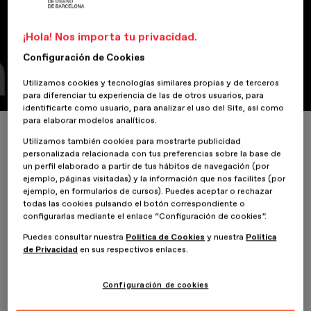
humano no se pone en el centro
¡Hola! Nos importa tu privacidad.
La Meet ESDESIGN Live desglosa los 4 niveles del diseño
Configuración de Cookies
regenerativo en la búsqueda del potencial para no quedarse en
simple resolución de problemas
Utilizamos cookies y tecnologías similares propias y de terceros
para diferenciar tu experiencia de las de otros usuarios, para
identificarte como usuario, para analizar el uso del Site, así como
para elaborar modelos analíticos.
Inicio
ESDESIGNERS
Emmanuel Pauwels: El propósito del diseño camb
Utilizamos también cookies para mostrarte publicidad
personalizada relacionada con tus preferencias sobre la base de
un perfil elaborado a partir de tus hábitos de navegación (por
ejemplo, páginas visitadas) y la información que nos facilites (por
ejemplo, en formularios de cursos). Puedes aceptar o rechazar
3 Agosto 2023
todas las cookies pulsando el botón correspondiente o
configurarlas mediante el enlace “Configuración de cookies”.
Puedes consultar nuestra
Política de Cookies
y nuestra
Política
La Escuela de Diseño Superior de Barcelona, ESDESIGN,
de Privacidad
en sus respectivos enlaces.
perteneciente a Planeta Formación y Universidades, reúne a
Emmanuel Pauwels
en su nueva Meet ESDESIGN Live, un ciclo de
charlas enfocadas bajo la reflexión del futuro del diseño y si va
Configuración de cookies
hacia el campo regenerativo. Dentro de este bloque, Pauwels,
profundizará en los
principios del diseño regenerativo
.