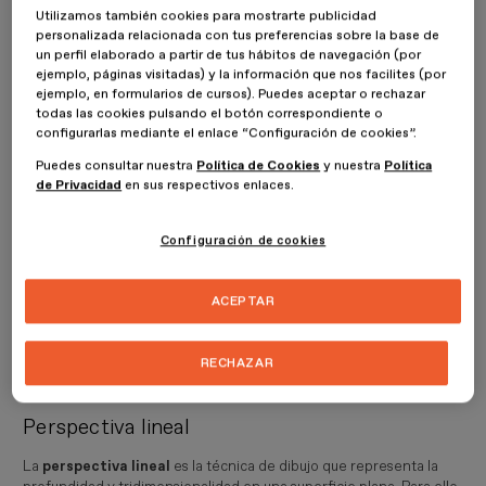
borrosos y desaturados, así se aumenta la sensación de
Utilizamos también cookies para mostrarte publicidad
profundidad.
personalizada relacionada con tus preferencias sobre la base de
un perfil elaborado a partir de tus hábitos de navegación (por
ejemplo, páginas visitadas) y la información que nos facilites (por
Tipos de perspectivas en el dibujo
ejemplo, en formularios de cursos). Puedes aceptar o rechazar
todas las cookies pulsando el botón correspondiente o
configurarlas mediante el enlace “Configuración de cookies”.
La perspectiva en el dibujo se puede definir entonces como una
técnica que consiste en
dibujar imágenes que son planas
, es
Puedes consultar nuestra
Política de Cookies
y nuestra
Política
de Privacidad
en sus respectivos enlaces.
decir, que tienen dos dimensiones,
de manera que parezcan
tridimensionales
. Para conseguirlo, tienes que dibujar los
elementos que estén más cerca del punto de visión, o de la
Configuración de cookies
cámara, con un tamaño más grande que el que utilizado para
dibujar los que están más alejados. De esta manera, estamos
representando un elemento en 3D en un plan; es decir, en 2D,
ACEPTAR
pero con profundidad en el espacio.
No obstante, existen diferentes
tipos de perspectiva en dibujo
,
RECHAZAR
y son las siguientes:
Perspectiva lineal
La
perspectiva lineal
es la técnica de dibujo que representa la