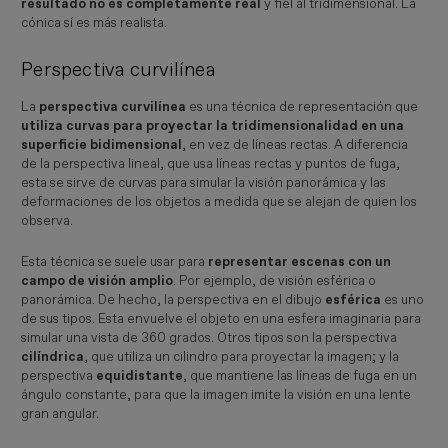
resultado no es completamente real
y fiel al tridimensional. La
cónica sí es más realista.
Perspectiva curvilínea
La
perspectiva curvilínea
es una técnica de representación que
utiliza curvas para proyectar la tridimensionalidad en una
superficie bidimensional
, en vez de líneas rectas. A diferencia
de la perspectiva lineal, que usa líneas rectas y puntos de fuga,
esta se sirve de curvas para simular la visión panorámica y las
deformaciones de los objetos a medida que se alejan de quien los
observa.
Esta técnica se suele usar para
representar escenas con un
campo de visión amplio
. Por ejemplo, de visión esférica o
panorámica. De hecho, la perspectiva en el dibujo
esférica
es uno
de sus tipos. Esta envuelve el objeto en una esfera imaginaria para
simular una vista de 360 grados. Otros tipos son la perspectiva
cilíndrica
, que utiliza un cilindro para proyectar la imagen; y la
perspectiva
equidistante
, que mantiene las líneas de fuga en un
ángulo constante, para que la imagen imite la visión en una lente
gran angular.