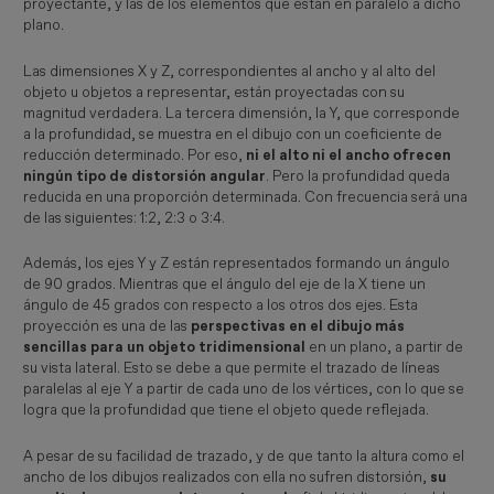
proyectante, y las de los elementos que están en paralelo a dicho
plano.
Las dimensiones X y Z, correspondientes al ancho y al alto del
objeto u objetos a representar, están proyectadas con su
magnitud verdadera. La tercera dimensión, la Y, que corresponde
a la profundidad, se muestra en el dibujo con un coeficiente de
reducción determinado. Por eso,
ni el alto ni el ancho
ofrecen
ningún tipo de distorsión angular
. Pero la profundidad queda
reducida en una proporción determinada. Con frecuencia será una
de las siguientes: 1:2, 2:3 o 3:4.
Además, los ejes Y y Z están representados formando un ángulo
de 90 grados. Mientras que el ángulo del eje de la X tiene un
ángulo de 45 grados con respecto a los otros dos ejes. Esta
proyección es una de las
perspectivas en el dibujo más
sencillas para un objeto tridimensional
en un plano, a partir de
su vista lateral. Esto se debe a que permite el trazado de líneas
paralelas al eje Y a partir de cada uno de los vértices, con lo que se
logra que la profundidad que tiene el objeto quede reflejada.
A pesar de su facilidad de trazado, y de que tanto la altura como el
ancho de los dibujos realizados con ella no sufren distorsión,
su