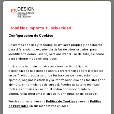
¡Hola! Nos importa tu privacidad.
Configuración de Cookies
Utilizamos cookies y tecnologías similares propias y de terceros
para diferenciar tu experiencia de las de otros usuarios, para
identificarte como usuario, para analizar el uso del Site, así como
para elaborar modelos analíticos.
Utilizamos también cookies para mostrarte publicidad
personalizada relacionada con tus preferencias sobre la base de
un perfil elaborado a partir de tus hábitos de navegación (por
ejemplo, páginas visitadas) y la información que nos facilites (por
¿Cuál es el objetivo del modelo
ejemplo, en formularios de cursos). Puedes aceptar o rechazar
todas las cookies pulsando el botón correspondiente o
Canvas?
configurarlas mediante el enlace “Configuración de cookies”.
Puedes consultar nuestra
Política de Cookies
y nuestra
Política
El
modelo Canvas
es una herramienta que sirve para
estructurar
de Privacidad
en sus respectivos enlaces.
y visualizar el contenido estratégico
de una empresa. Se utiliza
para mejorar la planificación, ya que define qué se debe crear,