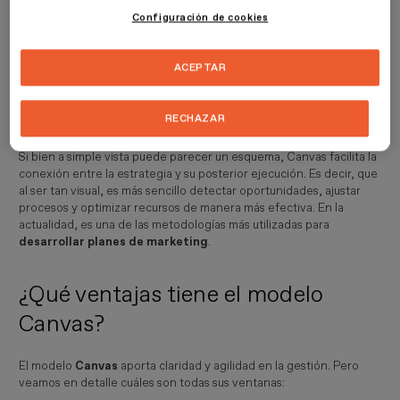
cuándo y con qué finalidad.
Configuración de cookies
Para ello, el modelo utiliza seis columnas, cada una con sus propios
ACEPTAR
objetivos. Son:
estrategia, planificación, contenido,
producción, distribución y optimización
. Algunas pueden
incluir subcategorías para mostrar el crecimiento y la evolución del
RECHAZAR
negocio a lo largo del tiempo.
Si bien a simple vista puede parecer un esquema, Canvas facilita la
conexión entre la estrategia y su posterior ejecución. Es decir, que
al ser tan visual, es más sencillo detectar oportunidades, ajustar
procesos y optimizar recursos de manera más efectiva. En la
actualidad, es una de las metodologías más utilizadas para
desarrollar planes de marketing
.
¿Qué ventajas tiene el modelo
Canvas?
El modelo
Canvas
aporta claridad y agilidad en la gestión. Pero
veamos en detalle cuáles son todas sus ventanas: