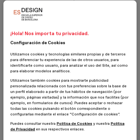
algunos conceptos relacionados, desde el rol del Portfolio
Manager hasta el uso del portafolio como instrumento de
evaluación, especialmente en el contexto educativo para alumnos.
¿Qué es un portafolio digital y por
¡Hola! Nos importa tu privacidad.
Configuración de Cookies
qué es importante?
Utilizamos cookies y tecnologías similares propias y de terceros
El
portafolio digital se ha convertido en una herramienta
para diferenciar tu experiencia de las de otros usuarios, para
fundamental para profesionales creativos
y expertos en
identificarte como usuario, para analizar el uso del Site, así como
para elaborar modelos analíticos.
diversos campos. No se trata simplemente de una recopilación de
trabajos; es una ventana interactiva que expone la esencia misma
Utilizamos también cookies para mostrarte publicidad
de la creatividad, las habilidades técnicas y la evolución
personalizada relacionada con tus preferencias sobre la base de
profesional de una persona.
un perfil elaborado a partir de tus hábitos de navegación (por
ejemplo, páginas visitadas) y la información que nos facilites (por
Su importancia no solo se limita a la presentación de logros
ejemplo, en formularios de cursos). Puedes aceptar o rechazar
pasados, sino que también está arraigada en su capacidad para
todas las cookies pulsando el botón correspondiente o
destacar en un mundo cada vez más digitalizado y competitivo.
configurarlas mediante el enlace “Configuración de cookies”.
Puedes consultar nuestra
Política de Cookies
y nuestra
Política
Creatividad visual e innovación
: el portafolio permite a los
de Privacidad
en sus respectivos enlaces.
profesionales creativos
exhibir su trabajo de una manera que
va más allá de simples archivos estáticos
. Incorpora la