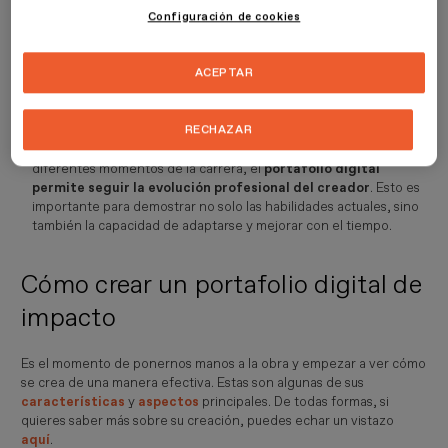
creatividad visual mediante imágenes, vídeos y diseños
Configuración de cookies
interactivos, brindando a los espectadores una experiencia
envolvente.
Habilidades técnicas y variedad
: 
muestra no solo el producto
ACEPTAR
final, sino también el
proceso creativo
. Desde bocetos iniciales
hasta la versión final, un portafolio digital evidencia la habilidad
técnica y la versatilidad del profesional.
RECHAZAR
Evolución profesional
: a través de la inclusión de proyectos de
diferentes momentos de la carrera, el
portafolio digital
permite seguir la evolución profesional del creador
. Esto es
importante para demostrar no solo las habilidades actuales, sino
también la capacidad de adaptarse y mejorar con el tiempo.
Cómo crear un portafolio digital de
impacto
Es el momento de ponernos manos a la obra y empezar a ver cómo
se crea de una manera efectiva. Estas son algunas de sus
características
y
aspectos
principales. De todas formas, si
quieres saber más sobre su creación, puedes echar un vistazo
aquí
.