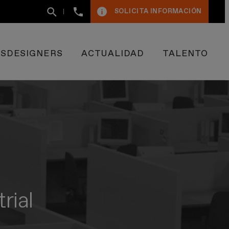
+34
SOLICITA INFORMACIÓN
93
400
50
09
ESDESIGNERS
ACTUALIDAD
TALENTO
rial