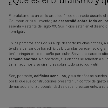
¿Qué es el brutalismo y q
El brutalismo es un estilo arquitectónico que nació durante el
Courbousier es su inventor,
se desarrolló sobre todo en l
sesenta y setenta del siglo XX. Sus inicios están en el diseño 
hormigón.
En los primeros años de su auge despertó muchas críticas, a
tendía a pensar que los edificios brutalistas parecen solo g
tenían ningún estilo o diseño particular. Salvo una característ
tamaño enorme
. No obstante, sus diseños se adaptan a su e
tienen adornos y su diseño es sobre todo práctico y útil.
Son, por tanto,
edificios sencillos
, y sus diseños se pueden 
por lo que sus construcciones presentan un control de gasto 
demasiado alto. Su popularidad se debe, precisamente, a su se