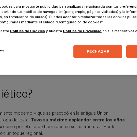
al gusto. Pero en los últimos años está comenzando de nuevo
cookies para mostrarte publicidad personalizada relacionada con tus preferenci
a partir de tus hábitos de navegación (por ejemplo, páginas visitadas) y la info
lo, en formularios de cursos). Puedes aceptar o rechazar todas las cookies puls
onfigurarlas mediante el enlace “Configuración de cookies”.
stante notable. No solo por su ausencia de adornos, o por lo
uestra
Política de Cookies
y nuestra
Política de Privacidad
en sus respectivos 
ya que estos edificios permitían dar solución a un problema de
e todo de la esfera soviética. En estos, además, contribuyó a
ica
.
ies
RECHAZAR
, y su honestidad en la construcción, han hecho que cobre fuerza
les, como sucedió en sus orígenes, por su estructura de costes.
iético?
miento moderno y que se practicó en la antigua Unión
Europa del Este.
Tuvo su máximo esplendor entre los años
así como por el uso de hormigón en sus estructuras. Por lo
 con un toque regional.