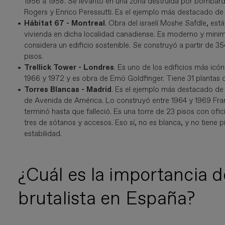
1956 a 1958. Se levantó en una zona destruida por bombard
Rogers y Enrico Peressutti. Es el ejemplo más destacado de la 
Hábitat 67 - Montreal
. Obra del israelí Moshe Safdle, est
vivienda en dicha localidad canadiense. Es moderno y minim
considera un edificio sostenible. Se construyó a partir de 3
pisos.
Trellick Tower - Londres
. Es uno de los edificios más icó
1966 y 1972 y es obra de Ernö Goldfinger. Tiene 31 plantas 
Torres Blancas - Madrid
. Es el ejemplo más destacado de l
de Avenida de América. Lo construyó entre 1964 y 1969 Franci
terminó hasta que falleció. Es una torre de 23 pisos con ofic
tres de sótanos y accesos. Eso sí, no es blanca, y no tiene p
estabilidad.
¿Cuál es la importancia d
brutalista en España?