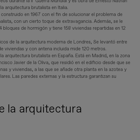
eos durante la II Guerra Mundial y es obra de Ernesto Nathan
arquitectura brutalista en Italia.
á construido en 1967 con el fin de solucionar el problema de
alista, con un cierto toque de extravagancia. Además, se le
54 bloques de hormigón y tiene 158 viviendas repartidas en 12
nicos de la arquitectura moderna de Londres, Se levantó entre
de viviendas y con antena incluida mide 120 metros.
a arquitectura brutalista en España. Está en Madrid, en la zona
sco Javier de la Oliva, que residió en el edificio desde que se
inas y viviendas, a las que se añade otra planta en la azotea y
ilares. Las paredes externas y la estructura garantizan su
e la arquitectura