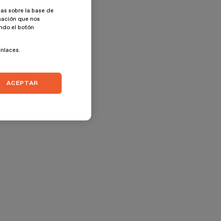
as sobre la base de
rmación que nos
ando el botón
enlaces.
ACEPTAR