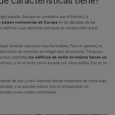
ué características tiene?
 siglo pasado. Aunque se considera que el francés Le
os países comunistas de Europa
en las décadas de los
de edificios cuyo elemento principal de construcción era el
unque también opiniones muy favorables. Pero en general, se
randes moles de cemento sin ningún tipo de encanto. Tampoco
ica muy concreta:
los edificios de estilo brutalista tienen un
ntorno, y no al revés como sucede con otros estilos. Eso sí, no
repetir de uno a otro. Además utilizan materiales de coste bajo,
elevado, y se pueden realizar con un presupuesto no
ncillez y sus costes controlados.