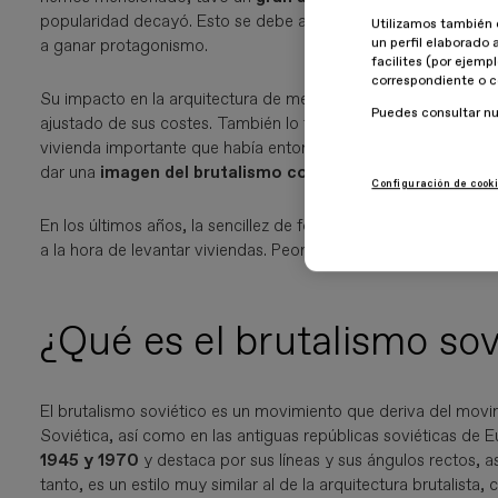
popularidad decayó. Esto se debe a que se consideraba de m
Utilizamos también 
un perfil elaborado 
a ganar protagonismo.
facilites (por ejemp
correspondiente o c
Su impacto en la arquitectura de mediados del siglo XX fue ba
Puedes consultar n
ajustado de sus costes. También lo tuvo en el ámbito social, 
vivienda importante que había entonces en varios países, sobr
dar una
imagen del brutalismo como arquitectura soviét
Configuración de cook
En los últimos años, la sencillez de formas de estos edificios
a la hora de levantar viviendas. Peor también edificios oficia
¿Qué es el brutalismo sov
El brutalismo soviético es un movimiento que deriva del movi
Soviética, así como en las antiguas repúblicas soviéticas de 
1945 y 1970
y destaca por sus líneas y sus ángulos rectos, 
tanto, es un estilo muy similar al de la arquitectura brutalista,