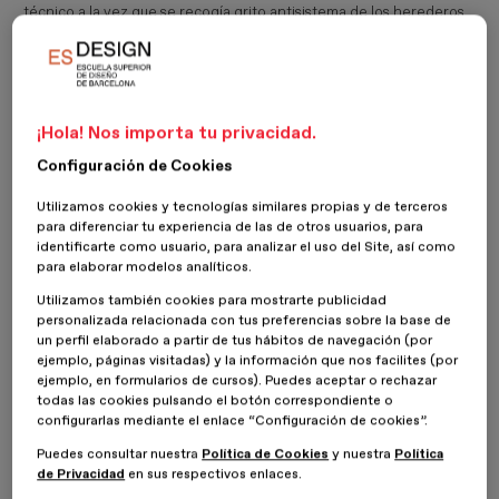
técnico a la vez que se recogía grito antisistema de los herederos
del punk, sin dejar de recrear un mundo imaginario donde todo
parecía posible. Al final se trataba de maravillar, de modo teatral y
dramático. Las ventas se lograban con productos secundarios,
aunque no era lo más importante para los genios. A Mcqueen, el
cual se suicidó a los 40 años, dicen que lo mató el amor, o su falta.
¡Hola! Nos importa tu privacidad.
Las personas más importantes de su vida habían desaparecido: su
madre y poco tiempo antes, su gran amiga y descubridora Isabella
Configuración de Cookies
Blow, icono de la moda….sin ellas la vida y su obra tenían menos
sentido. A Isabella Blow, amante del campo y la extravagancia le
Utilizamos cookies y tecnologías similares propias y de terceros
dedicó una de sus colecciones más memorables
La Dame Blue
en
para diferenciar tu experiencia de las de otros usuarios, para
2008. Contaría para ello con la ayuda de otro genio, el sombrerero
identificarte como usuario, para analizar el uso del Site, así como
Philip Treacy, sin sus tocados la colección no hubiese sido tan
para elaborar modelos analíticos.
magistral. De esa colección destacan algunas piezas ya míticas
Utilizamos también cookies para mostrarte publicidad
como el
The Parrot Dress
.
personalizada relacionada con tus preferencias sobre la base de
un perfil elaborado a partir de tus hábitos de navegación (por
ejemplo, páginas visitadas) y la información que nos facilites (por
ejemplo, en formularios de cursos). Puedes aceptar o rechazar
todas las cookies pulsando el botón correspondiente o
configurarlas mediante el enlace “Configuración de cookies”.
Puedes consultar nuestra
Política de Cookies
y nuestra
Política
de Privacidad
en sus respectivos enlaces.