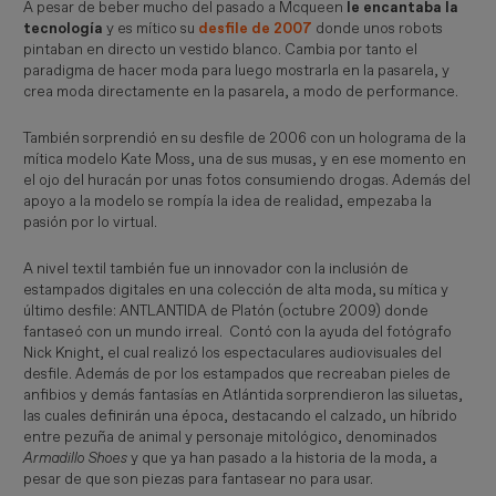
A pesar de beber mucho del pasado a Mcqueen
le encantaba la
tecnología
y es mítico su
desfile de 2007
donde unos robots
pintaban en directo un vestido blanco. Cambia por tanto el
paradigma de hacer moda para luego mostrarla en la pasarela, y
crea moda directamente en la pasarela, a modo de performance.
También sorprendió en su desfile de 2006 con un holograma de la
mítica modelo Kate Moss, una de sus musas, y en ese momento en
el ojo del huracán por unas fotos consumiendo drogas. Además del
apoyo a la modelo se rompía la idea de realidad, empezaba la
pasión por lo virtual.
A nivel textil también fue un innovador con la inclusión de
estampados digitales en una colección de alta moda, su mítica y
último desfile: ANTLANTIDA de Platón (octubre 2009) donde
fantaseó con un mundo irreal. Contó con la ayuda del fotógrafo
Nick Knight, el cual realizó los espectaculares audiovisuales del
desfile. Además de por los estampados que recreaban pieles de
anfibios y demás fantasías en Atlántida sorprendieron las siluetas,
las cuales definirán una época, destacando el calzado, un híbrido
entre pezuña de animal y personaje mitológico, denominados
Armadillo Shoes
y que ya han pasado a la historia de la moda, a
pesar de que son piezas para fantasear no para usar.