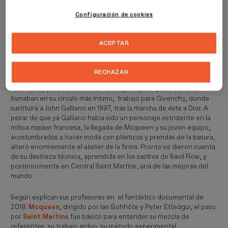
Configuración de cookies
ACEPTAR
La editora de moda Isabella Blow e imágenes de su desfile
homenaje en 2008 La Dame Blue: sombrero con mariposas de
Philip Treacy y el mítico Parrot Dress.
RECHAZAR
Además de para su marca homónima, Mcqueen, Lee como le
llamaban en su círculo más íntimo, trabajó para Givenchy, donde
sustituirá a John Galliano en 1997, tras la marcha de éste a Dior. A
pesar de que ya Galliano había sido un personaje estridente en la
mítica
maison
francesa, la llegada de Mcqueen y su joven equipo,
acostumbrados a hacer moda con plásticos y prendas de la basura,
alteró enormemente el atelier de la firma. Pronto se dieron cuenta
de su destreza técnica, aprendida en los sastres de Savil Row, y
posteriormente en Central Saint Martins, una de las mejores del
mundo.
Según explican sus profesores en el fantástico documental de
2018:
Mcqueen
, dirigido por Ian Bohhôte y Peter Ettedgui, el paso
por
Saint Martins
fue básico para entender su mezcla de
referentes, su trabajo arduo, su método experimental.