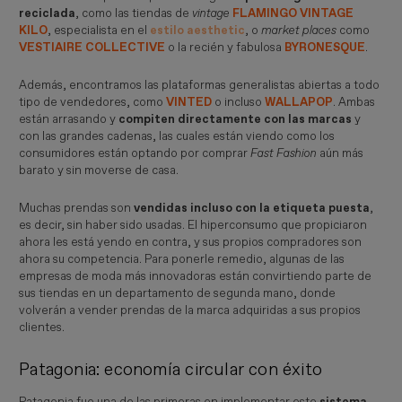
reciclada
, como las tiendas de
vintage
FLAMINGO VINTAGE
KILO
, especialista en el
estilo aesthetic
, o
market places
como
VESTIAIRE COLLECTIVE
o la recién y fabulosa
BYRONESQUE
.
Además, encontramos las plataformas generalistas abiertas a todo
tipo de vendedores, como
VINTED
o incluso
WALLAPOP
. Ambas
están arrasando y
compiten directamente con las marcas
y
con las grandes cadenas, las cuales están viendo como los
consumidores están optando por comprar
Fast Fashion
aún más
barato y sin moverse de casa.
Muchas prendas son
vendidas incluso con la etiqueta puesta
,
es decir, sin haber sido usadas. El hiperconsumo que propiciaron
ahora les está yendo en contra, y sus propios compradores son
ahora su competencia. Para ponerle remedio, algunas de las
empresas de moda más innovadoras están convirtiendo parte de
sus tiendas en un departamento de segunda mano, donde
volverán a vender prendas de la marca adquiridas a sus propios
clientes.
Patagonia: economía circular con éxito
Patagonia fue una de las primeras en implementar este
sistema