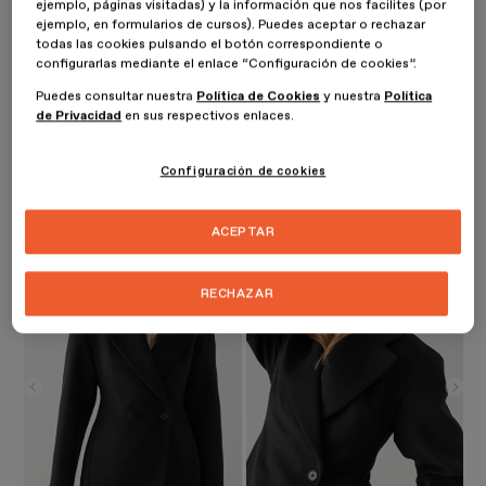
ejemplo, páginas visitadas) y la información que nos facilites (por
abriendo a otras propuestas como el
algodón reciclado
o
la
ejemplo, en formularios de cursos). Puedes aceptar o rechazar
LANA RECICLADA,
especialmente interesante y que ya están
todas las cookies pulsando el botón correspondiente o
empezando a utilizar muchas marcas, como la filial de H&M y líder
configurarlas mediante el enlace “Configuración de cookies”.
en tendencias OTHER & STORIES.
Puedes consultar nuestra
Política de Cookies
y nuestra
Política
de Privacidad
en sus respectivos enlaces.
El uso de lana reciclada, también conocida como
LANA
REGENERADA
, es muy antiguo y tuvo un gran auge en los años
80. Sin embargo, los productos eran de inferior calidad que la
Configuración de cookies
actual, puesto que ahora la técnica permite mezclarlos con fibras
como la poliamida para lograr aspectos más ligeros y suaves.
ACEPTAR
RECHAZAR