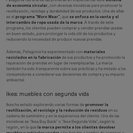
de economía circular
, con diversas iniciativas para promover la
reutilización, reciclaje y durabilidad de sus productos. Una de ellas
es el
programa "Worn Wear"
, que
se enfoca en la venta y el
intercambio de ropa usada de la marca
. A través de este
programa, los clientes pueden comprar y vender prendas usadas
en buen estado, para prolongar la vida útil de los productos y
reduciendo la necesidad de producir nuevas prendas.
Además, Patagonia ha experimentado con
materiales
reciclados en la fabricación
de sus productos y ha promovido la
reparación de prendas en lugar de reemplazarlas. La marca
también ha sido transparente sobre sus prácticas y ha instado a los
consumidores a considerar sus decisiones de compra y su impacto
ambiental.
Ikea: muebles con segunda vida
Ikea ha estado explorando varias formas de
promover la
reutilización, el reciclaje y la reducción de residuos
en su
cadena de suministro y en la experiencia del cliente. Una de las
iniciativas es "Ikea Buy Back" o "Ikea Segunda Vida", según la
región, en la que
la marca permite a los clientes devolver
muebles y artículos usados
a las tiendas a cambio de cupones o