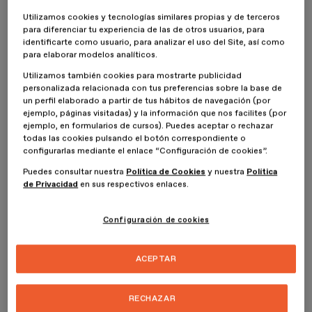
Diseño de Producto
de
ESDESIGN
.
Utilizamos cookies y tecnologías similares propias y de terceros
para diferenciar tu experiencia de las de otros usuarios, para
Y es que hay etapas que no pueden dejarse pasar en el diseño de
identificarte como usuario, para analizar el uso del Site, así como
producto. Sobre todo, en las fases previas al diseño, como la de
para elaborar modelos analíticos.
elaboración del
Bill of Materials
, que también se utiliza en otras
Utilizamos también cookies para mostrarte publicidad
áreas, tales como el
sector de la bioconstrucción
. Pero, ¿a qué
personalizada relacionada con tus preferencias sobre la base de
nos referimos cuando hablamos de esta expresión? Descúbrelo a
un perfil elaborado a partir de tus hábitos de navegación (por
continuación.
ejemplo, páginas visitadas) y la información que nos facilites (por
ejemplo, en formularios de cursos). Puedes aceptar o rechazar
¿Qué es el Bill of Materials?
todas las cookies pulsando el botón correspondiente o
configurarlas mediante el enlace “Configuración de cookies”.
Puedes consultar nuestra
Política de Cookies
y nuestra
Política
En el campo del diseño de producto, la expresión
Bill of
de Privacidad
en sus respectivos enlaces.
Materials
se refiere, según su traducción literal, a un
listado de
materiales
. En diseño de producto, hace referencia a un
documento en el que figuran todos los objetos y
Configuración de cookies
componentes
que se necesitan
para llevar a cabo el diseño, y
la producción del objeto
a fabricar.
ACEPTAR
Eso sí, un Bill of Materials no es un mero listado de componentes,
porque no solo contiene lo que se necesita para poder fabricar el
producto que se necesita conseguir.
También refleja la
RECHAZAR
infraestructura necesaria para poder hacerlo
. Esto significa