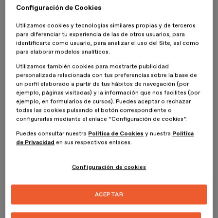
automóviles que empezaban a ocupar las calles de su París natal.
Configuración de Cookies
En 1927, fue al estudio de Pierre Jeanneret y Le Corbusier para
pedir trabajo y recibió como respuesta un lacónico: “Lo siento,
Utilizamos cookies y tecnologías similares propias y de terceros
aquí no bordamos cojines”. Unos meses más tarde, gracias al
para diferenciar tu experiencia de las de otros usuarios, para
identificarte como usuario, para analizar el uso del Site, así como
proyecto “Bar sous le Toit”, del que Jeanneret y Le Corbusier
para elaborar modelos analíticos.
quedarían fascinados, estos aceptaron su ingreso en el estudio.
Utilizamos también cookies para mostrarte publicidad
Junto con Jeanneret y Le Corbusier, Perriand diseñaría algunos de
personalizada relacionada con tus preferencias sobre la base de
los muebles más icónicos de la historia del mueble
un perfil elaborado a partir de tus hábitos de navegación (por
contemporáneo, entre los cuales destacan la chaise longue
ejemplo, páginas visitadas) y la información que nos facilites (por
basculante LC4 B306 o las sillas B301 y B302, actualmente
ejemplo, en formularios de cursos). Puedes aceptar o rechazar
editadas por Cassina.
todas las cookies pulsando el botón correspondiente o
configurarlas mediante el enlace “Configuración de cookies”.
Puedes consultar nuestra
Política de Cookies
y nuestra
Política
de Privacidad
en sus respectivos enlaces.
Configuración de cookies
ACEPTAR