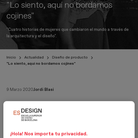
"Lo siento, aquí no bordamos
cojines"
"Cuatro historias de mujeres que cambiaron el mundo a través de
la arquitectura y el diseño".
Inicio
Actualidad
Diseño de producto
"Lo siento, aquí no bordamos cojines"
9 Marzo 2020
Jordi Blasi
"Cuatro historias de mujeres que cambiaron el mundo a través de
la arquitectura y el diseño".
Charlotte Perriand nació en el año 1903. Tras estudiar diseño de
mobiliario en la Union Centrale des Arts Décoratifs quedó
¡Hola! Nos importa tu privacidad.
fascinada por la estética de lo industrial, de las máquinas y de los