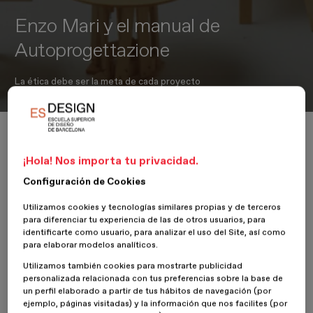
Enzo Mari y el manual de
Autoprogettazione
La ética debe ser la meta de cada proyecto
Inicio
Actualidad
Diseño de producto
Enzo Mari y el manual de Autoprogettazione
¡Hola! Nos importa tu privacidad.
Configuración de Cookies
24 Enero 2018
Jordi Blasi
Utilizamos cookies y tecnologías similares propias y de terceros
para diferenciar tu experiencia de las de otros usuarios, para
identificarte como usuario, para analizar el uso del Site, así como
Decepcionado por el camino que había tomado su profesión, de
para elaborar modelos analíticos.
una industria y un modelo de
Utilizamos también cookies para mostrarte publicidad
consumo del que nunca se sintió partícipe, Enzo Mari publicó en
personalizada relacionada con tus preferencias sobre la base de
1974 Autoprogettazione , un
un perfil elaborado a partir de tus hábitos de navegación (por
manual con instrucciones básicas para la construcción de muebles,
ejemplo, páginas visitadas) y la información que nos facilites (por
en la que detalla la