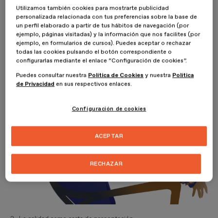
diseñadores de moda implica tratar a las propias colecciones con
Utilizamos también cookies para mostrarte publicidad
seriedad. No se trata de producir y consumir moda del mismo modo
personalizada relacionada con tus preferencias sobre la base de
que se comen hamburguesas.
La
sostenibilidad, la racionalidad
un perfil elaborado a partir de tus hábitos de navegación (por
ejemplo, páginas visitadas) y la información que nos facilites (por
y el mencionado respeto son claves
.
ejemplo, en formularios de cursos). Puedes aceptar o rechazar
todas las cookies pulsando el botón correspondiente o
configurarlas mediante el enlace “Configuración de cookies”.
Puedes consultar nuestra
Política de Cookies
y nuestra
Política
de Privacidad
en sus respectivos enlaces.
Configuración de cookies
ACEPTAR
RECHAZAR