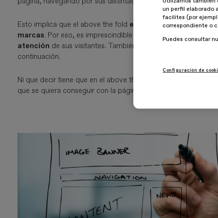
página, navegando por sus distintas webs, más tiempo tardará
Utilizamos también 
un perfil elaborado 
facilites (por ejemp
Esto implica que el above the fold
es uno de los aspectos 
correspondiente o c
marcas
. Por eso, es imprescindible que
en esta zona aparez
Puedes consultar n
atención
de sus visitantes. También tiene que estar relacio
continuación.
Configuración de cook
Ni que decir tiene que en el above the fold tienen que haber
e
que se quiera conseguir con la página. Por ejemplo, suscripci