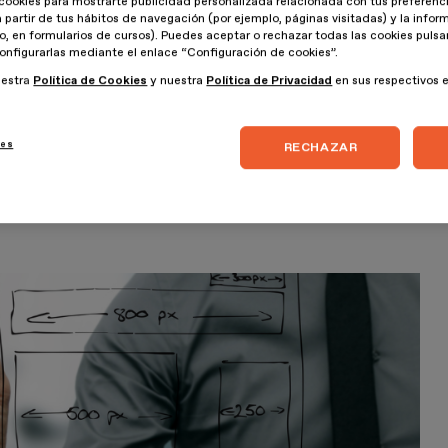
n en abandonarla. Por lo tanto, su tasa de rebote será menor.
cookies para mostrarte publicidad personalizada relacionada con tus preferenci
a partir de tus hábitos de navegación (por ejemplo, páginas visitadas) y la info
lo, en formularios de cursos). Puedes aceptar o rechazar todas las cookies puls
principales del diseño web de páginas para empresas y
onfigurarlas mediante el enlace “Configuración de cookies”.
ca información clara, atractiva y directa
, para
captar la
uestra
Política de Cookies
y nuestra
Política de Privacidad
en sus respectivos 
nada con los contenidos y elementos que se mostrarán a
ies
RECHAZAR
lementos que lleven directamente a la acción principal
ones a newsletters, ventas, o descarga de productos digitales.