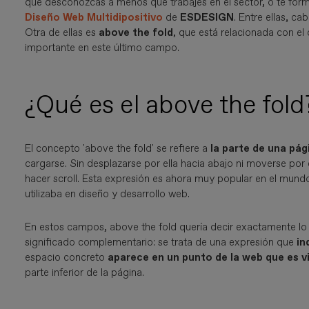
que desconozcas a menos que trabajes en el sector, o te for
Diseño Web Multidipositivo
de
ESDESIGN
. Entre ellas, c
Otra de ellas es
above the fold
, que está relacionada con e
importante en este último campo.
¿Qué es el above the fold
El concepto 'above the fold' se refiere a
la parte de una pág
cargarse. Sin desplazarse por ella hacia abajo ni moverse por el
hacer scroll. Esta expresión es ahora muy popular en el mundo
utilizaba en diseño y desarrollo web.
En estos campos, above the fold quería decir exactamente l
significado complementario: se trata de una expresión que
in
espacio concreto
aparece en un punto de la web que es vi
parte inferior de la página.