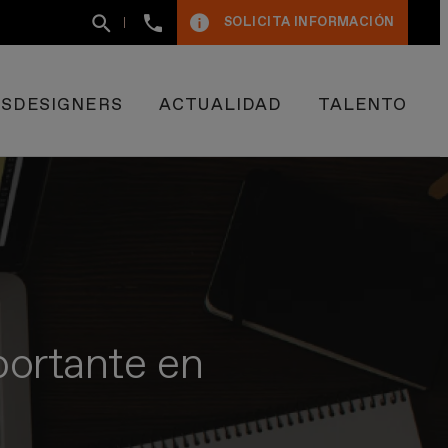
+34
SOLICITA INFORMACIÓN
93
400
50
09
ESDESIGNERS
ACTUALIDAD
TALENTO
portante en