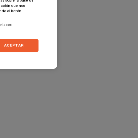
as sobre la base de
rmación que nos
ando el botón
enlaces.
ACEPTAR