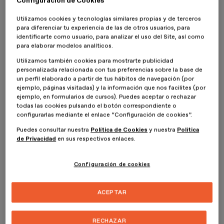
Configuración de Cookies
tendencias como el
Punk o el Emo
.
Utilizamos cookies y tecnologías similares propias y de terceros
Por otro lado, tenemos a IKEA que desde hace años está
para diferenciar tu experiencia de las de otros usuarios, para
apostando fuerte por la virtualidad, ya es conocida su asesora
identificarte como usuario, para analizar el uso del Site, así como
virtual trabajada con Inteligencia Artificial que la marca de
para elaborar modelos analíticos.
mobiliario puso en servicio en su web. Pues, en esa misma línea
Utilizamos también cookies para mostrarte publicidad
ahora han creado una influencer virtual, se llama
Imma
.
personalizada relacionada con tus preferencias sobre la base de
un perfil elaborado a partir de tus hábitos de navegación (por
ejemplo, páginas visitadas) y la información que nos facilites (por
ejemplo, en formularios de cursos). Puedes aceptar o rechazar
todas las cookies pulsando el botón correspondiente o
configurarlas mediante el enlace “Configuración de cookies”.
Puedes consultar nuestra
Política de Cookies
y nuestra
Política
de Privacidad
en sus respectivos enlaces.
Configuración de cookies
ACEPTAR
RECHAZAR