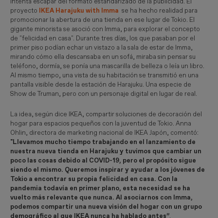
intenta escapar del formato estandarizado de la publicidad. El
proyecto
IKEA Harajuku with Imma
se ha hecho realidad para
promocionar la abertura de una tienda en ese lugar de Tokio. El
gigante minorista se asoció con Imma, para explorar el concepto
de "felicidad en casa". Durante tres días, los que pasaban por el
primer piso podían echar un vistazo a la sala de estar de Imma,
mirando cómo ella descansaba en un sofá, miraba sin pensar su
teléfono, dormía, se ponía una mascarilla de belleza o leía un libro.
Al mismo tiempo, una vista de su habitación se transmitió en una
pantalla visible desde la estación de Harajuku. Una especie de
Show de Truman, pero con un personaje digital en lugar de real.
La idea, según dice IKEA, compartir soluciones de decoración del
hogar para espacios pequeños con la juventud de Tokio. Anna
Ohlin, directora de marketing nacional de IKEA Japón, comentó:
"Llevamos mucho tiempo trabajando en el lanzamiento de
nuestra nueva tienda en Harajuku y tuvimos que cambiar un
poco las cosas debido al COVID-19, pero el propósito sigue
siendo el mismo. Queremos inspirar y ayudar a los jóvenes de
Tokio a encontrar su propia felicidad en casa. Con la
pandemia todavía en primer plano, esta necesidad se ha
vuelto más relevante que nunca. Al asociarnos con Imma,
podemos compartir una nueva visión del hogar con un grupo
demográfico al que IKEA nunca ha hablado antes”
.