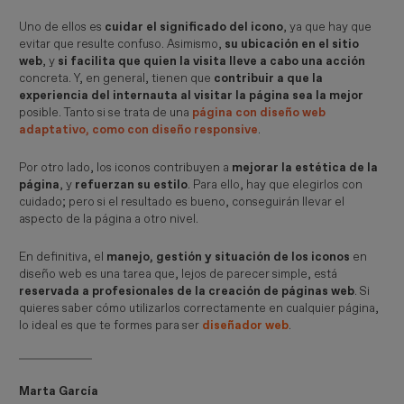
Uno de ellos es
cuidar el significado del icono
, ya que hay que
evitar que resulte confuso. Asimismo,
su ubicación en el sitio
web
, y
si facilita que quien la visita lleve a cabo una acción
concreta. Y, en general, tienen que
contribuir a que la
experiencia del internauta al visitar la página sea la mejor
posible. Tanto si se trata de una
página con diseño web
adaptativo, como con diseño responsive
.
Por otro lado, los iconos contribuyen a
mejorar la estética de la
página
, y
refuerzan su estilo
. Para ello, hay que elegirlos con
cuidado; pero si el resultado es bueno, conseguirán llevar el
aspecto de la página a otro nivel.
En definitiva, el
manejo, gestión y situación de los iconos
en
diseño web es una tarea que, lejos de parecer simple, está
reservada a profesionales de la creación de páginas web
. Si
quieres saber cómo utilizarlos correctamente en cualquier página,
lo ideal es que te formes para ser
diseñador web
.
Marta García