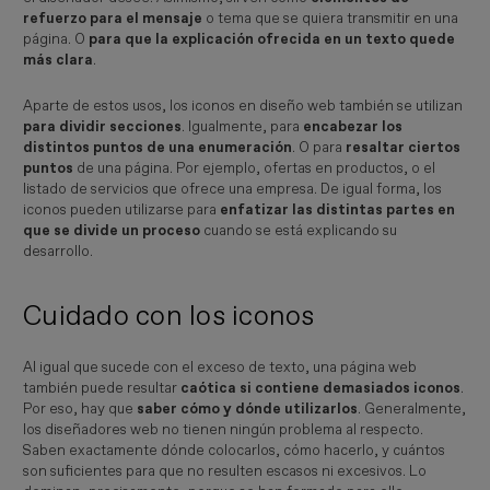
refuerzo para el mensaje
o tema que se quiera transmitir en una
página. O
para que la explicación ofrecida en un texto quede
más clara
.
Aparte de estos usos, los iconos en diseño web también se utilizan
para dividir secciones
. Igualmente, para
encabezar los
distintos puntos de una enumeración
. O para
resaltar ciertos
puntos
de una página. Por ejemplo, ofertas en productos, o el
listado de servicios que ofrece una empresa. De igual forma, los
iconos pueden utilizarse para
enfatizar las distintas partes en
que se divide un proceso
cuando se está explicando su
desarrollo.
Cuidado con los iconos
Al igual que sucede con el exceso de texto, una página web
también puede resultar
caótica si contiene demasiados iconos
.
Por eso, hay que
saber cómo y dónde utilizarlos
. Generalmente,
los diseñadores web no tienen ningún problema al respecto.
Saben exactamente dónde colocarlos, cómo hacerlo, y cuántos
son suficientes para que no resulten escasos ni excesivos. Lo