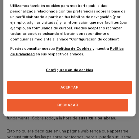
iconos en diseño web
.
Utilizamos también cookies para mostrarte publicidad
personalizada relacionada con tus preferencias sobre la base de
Hasta ahora, con la breve definición que hemos apuntado, puedes
un perfil elaborado a partir de tus hábitos de navegación (por
hacerte una idea de cómo son los iconos en el diseño. Pero en
ejemplo, páginas visitadas) y la información que nos facilites (por
concreto, en la web, es probable que tengas
dudas sobre su uso,
ejemplo, en formularios de cursos). Puedes aceptar o rechazar
todas las cookies pulsando el botón correspondiente o
o lo que transmiten
a quienes entren en ella. También
la
configurarlas mediante el enlace “Configuración de cookies”.
importancia real que tienen
en el diseño web. A continuación
podrás despejar todas tus dudas.
Puedes consultar nuestra
Política de Cookies
y nuestra
Política
de Privacidad
en sus respectivos enlaces.
Iconos en diseño web: qué son y
Configuración de cookies
cómo se utilizan
ACEPTAR
La definición de los iconos en diseño web no dista mucho de la
que tiene en otras disciplinas: siguen siendo
una herramienta
visual con mucha potencia
. De las que más tienen en la creación
RECHAZAR
de páginas web. Y, dado que
se utilizan para explicar conceptos
e ideas
de manera visual, su papel en esta vertiente del diseño es
fundamental. Sobre todo, a la hora de
sustituir palabras
.
Esto no quiere decir que en una página web tenga que apostarse
por sustituir todas las palabras por iconos, pero sí pueden utilizarse