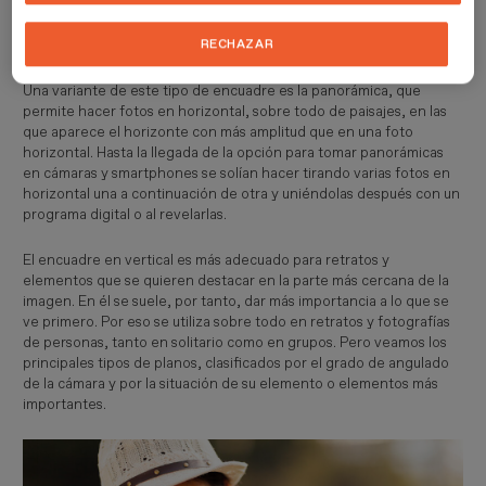
reflejado en la imagen. Este encuadre abarca bien la imagen que
quieres inmortalizar, y por eso se suele utilizar, por ejemplo, en
RECHAZAR
paisajes.
Una variante de este tipo de encuadre es la panorámica, que
permite hacer fotos en horizontal, sobre todo de paisajes, en las
que aparece el horizonte con más amplitud que en una foto
horizontal. Hasta la llegada de la opción para tomar panorámicas
en cámaras y smartphones se solían hacer tirando varias fotos en
horizontal una a continuación de otra y uniéndolas después con un
programa digital o al revelarlas.
El encuadre en vertical es más adecuado para retratos y
elementos que se quieren destacar en la parte más cercana de la
imagen. En él se suele, por tanto, dar más importancia a lo que se
ve primero. Por eso se utiliza sobre todo en retratos y fotografías
de personas, tanto en solitario como en grupos. Pero veamos los
principales tipos de planos, clasificados por el grado de angulado
de la cámara y por la situación de su elemento o elementos más
importantes.