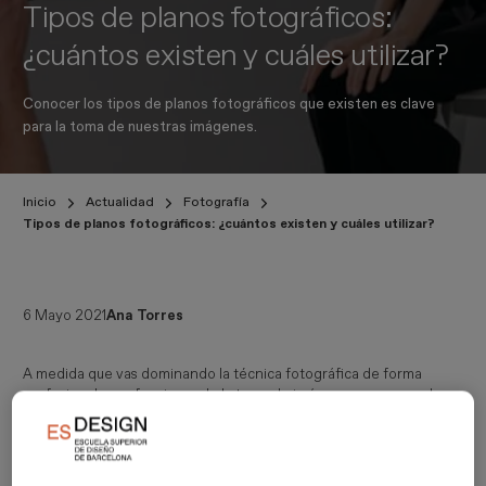
Tipos de planos fotográficos:
¿cuántos existen y cuáles utilizar?
Conocer los tipos de planos fotográficos que existen es clave
para la toma de nuestras imágenes.
Inicio
Actualidad
Fotografía
Tipos de planos fotográficos: ¿cuántos existen y cuáles utilizar?
6 Mayo 2021
Ana Torres
A medida que vas dominando la técnica fotográfica de forma
profesional y perfeccionando la toma de imágenes, va ganando
peso la manera en la que realizar la fotografía. Cómo está
iluminada la escena, si salen elementos cortados en ella, o su
fondo y cómo aparece ganan protagonismo. También el encuadre
de la imagen, es decir, qué parte de la escena que ves quieres que