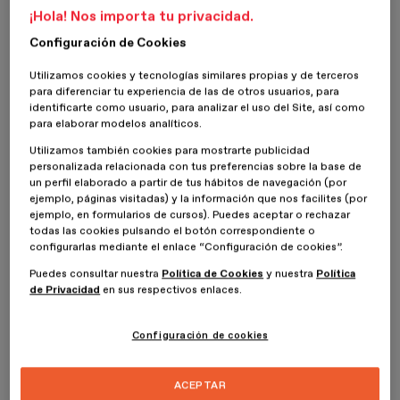
aparezca. Aprender cómo funcionan los planos te ayudará a
¡Hola! Nos importa tu privacidad.
encuadrar y a saber cómo tienes que hacerlo en cualquier
Configuración de Cookies
situación. Descúbrelos.
Utilizamos cookies y tecnologías similares propias y de terceros
¿Qué son los planos fotográficos y
para diferenciar tu experiencia de las de otros usuarios, para
identificarte como usuario, para analizar el uso del Site, así como
cuáles son los encuadres básicos
para elaborar modelos analíticos.
para ellos?
Utilizamos también cookies para mostrarte publicidad
personalizada relacionada con tus preferencias sobre la base de
un perfil elaborado a partir de tus hábitos de navegación (por
Los planos fotográficos se encargan de determinar qué parte del
ejemplo, páginas visitadas) y la información que nos facilites (por
objeto que consideramos principal en una fotografía aparecerá en
ejemplo, en formularios de cursos). Puedes aceptar o rechazar
la imagen. Es decir, que el plano no será el mismo si, por ejemplo, al
todas las cookies pulsando el botón correspondiente o
configurarlas mediante el enlace “Configuración de cookies”.
fotografiar una persona, esta aparece en la imagen de la cabeza a
los pies, o si solo lo hace de cintura para arriba. Cada tipo de plano
Puedes consultar nuestra
Política de Cookies
y nuestra
Política
tiene sus normas de uso, y tiene establecido lo que puede
de Privacidad
en sus respectivos enlaces.
aparecer en él. También cómo lo hace.
Configuración de cookies
Los encuadres básicos para los planos los define la posición en la
que se coloca la cámara para tomar una fotografía: horizontal o
vertical. Cuando se toma una foto en horizontal el resultado es
ACEPTAR
similar al que podemos ver con los ojos de la escena que hemos