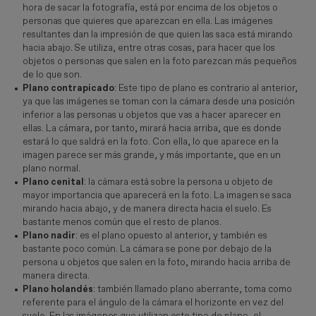
hora de sacar la fotografía, está por encima de los objetos o
personas que quieres que aparezcan en ella. Las imágenes
resultantes dan la impresión de que quien las saca está mirando
hacia abajo. Se utiliza, entre otras cosas, para hacer que los
objetos o personas que salen en la foto parezcan más pequeños
de lo que son.
Plano contrapicado
: Este tipo de plano es contrario al anterior,
ya que las imágenes se toman con la cámara desde una posición
inferior a las personas u objetos que vas a hacer aparecer en
ellas. La cámara, por tanto, mirará hacia arriba, que es donde
estará lo que saldrá en la foto. Con ella, lo que aparece en la
imagen parece ser más grande, y más importante, que en un
plano normal.
Plano cenital
: la cámara está sobre la persona u objeto de
mayor importancia que aparecerá en la foto. La imagen se saca
mirando hacia abajo, y de manera directa hacia el suelo. Es
bastante menos común que el resto de planos.
Plano nadir
: es el plano opuesto al anterior, y también es
bastante poco común. La cámara se pone por debajo de la
persona u objetos que salen en la foto, mirando hacia arriba de
manera directa.
Plano holandés
: también llamado plano aberrante, toma como
referente para el ángulo de la cámara el horizonte en vez del
suelo. En las imágenes que utilizan este tipo de plano, el