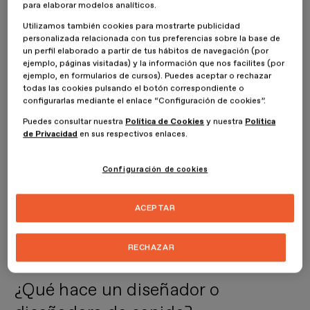
para elaborar modelos analíticos.
Utilizamos también cookies para mostrarte publicidad
Muestreo
personalizada relacionada con tus preferencias sobre la base de
Creación de sonido digital
un perfil elaborado a partir de tus hábitos de navegación (por
Ordenar efectos en una cadena vocal
ejemplo, páginas visitadas) y la información que nos facilites (por
Edición y mezcla de sonido
ejemplo, en formularios de cursos). Puedes aceptar o rechazar
todas las cookies pulsando el botón correspondiente o
configurarlas mediante el enlace “Configuración de cookies”.
Puedes consultar nuestra
Política de Cookies
y nuestra
Política
de Privacidad
en sus respectivos enlaces.
Configuración de cookies
ACEPTAR
RECHAZAR
¿Qué hace un diseñador o