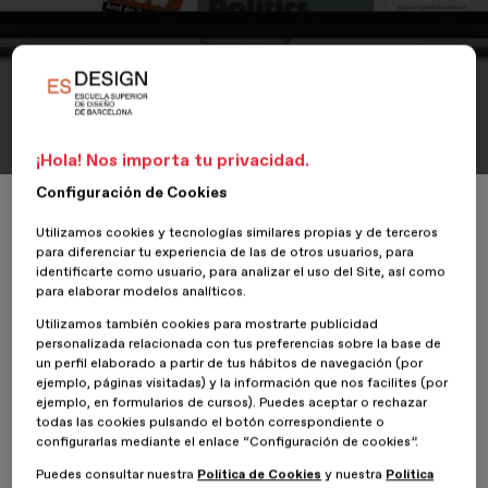
Portfolio
Maaagtivism
¡Hola! Nos importa tu privacidad.
Configuración de Cookies
Inicio
ESDESIGNERS
Maaagtivism
Utilizamos cookies y tecnologías similares propias y de terceros
para diferenciar tu experiencia de las de otros usuarios, para
identificarte como usuario, para analizar el uso del Site, así como
para elaborar modelos analíticos.
30 Septiembre 2020
Lucia Joglar
Utilizamos también cookies para mostrarte publicidad
personalizada relacionada con tus preferencias sobre la base de
un perfil elaborado a partir de tus hábitos de navegación (por
Maaagtivism es una revista sobre activismo y creatividad. Los
ejemplo, páginas visitadas) y la información que nos facilites (por
activismos son movimientos colectivos que critican y quieren
ejemplo, en formularios de cursos). Puedes aceptar o rechazar
cambiar las sociedades impulsando a los actores sociales a
todas las cookies pulsando el botón correspondiente o
modificar sus conductas en torno a temas controvertidos.
configurarlas mediante el enlace “Configuración de cookies”.
Puedes consultar nuestra
Política de Cookies
y nuestra
Política
Esta publicación quiere dar a conocer movimientos activistas