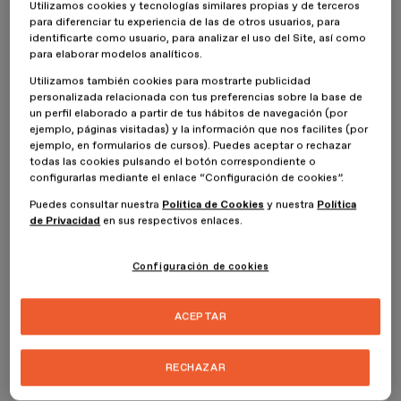
Utilizamos cookies y tecnologías similares propias y de terceros
profesional. Durante el evento exclusivo
para diferenciar tu experiencia de las de otros usuarios, para
identificarte como usuario, para analizar el uso del Site, así como
contaremos con múltiples sorpresas, y
para elaborar modelos analíticos.
dedicaremos un espacio a los
Premios
Utilizamos también cookies para mostrarte publicidad
personalizada relacionada con tus preferencias sobre la base de
TFM 2025 y 2026
, una gala que
un perfil elaborado a partir de tus hábitos de navegación (por
ejemplo, páginas visitadas) y la información que nos facilites (por
reconocerá los proyectos más
ejemplo, en formularios de cursos). Puedes aceptar o rechazar
todas las cookies pulsando el botón correspondiente o
destacados de ambas convocatorias y
configurarlas mediante el enlace “Configuración de cookies”.
pondrá en valor el talento de nuestros
Puedes consultar nuestra
Política de Cookies
y nuestra
Política
de Privacidad
en sus respectivos enlaces.
ESDESIGNERS. Un momento perfecto
para que hagáis networking y conectéis
Configuración de cookies
con otros profesionales del sector.
ACEPTAR
Todo esto y mucho más os espera en la
RECHAZAR
tercera Graduación de ESDESIGN.