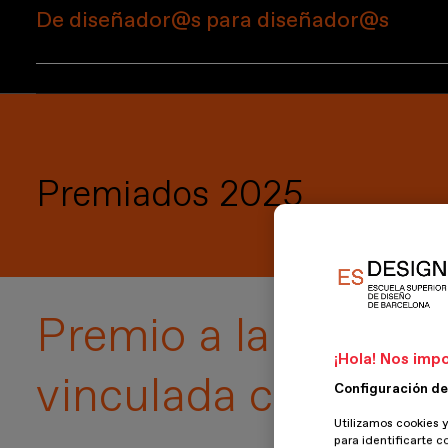
De diseñador@s para diseñador@s
El jurado de los Premios Reconocimientos ESDESIGN está form
los retos y oportunidades del sector. Su mirada experta y co
Premiados 2025
Premio a la iniciati
¡Hola! Nos impo
vinculada con Barc
Configuración de
Utilizamos cookies y
para identificarte c