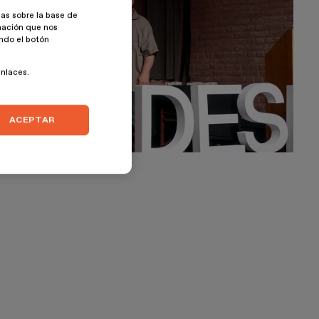
as sobre la base de
rmación que nos
ando el botón
enlaces.
ACEPTAR