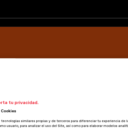
ado por nuestr@s diseñador@s, es decir, el equipo docente de la 
mprometida garantiza una selección honesta, inspiradora y profunda
va
rta tu privacidad.
elona
 Cookies
 tecnologías similares propias y de terceros para diferenciar tu experiencia de l
omo usuario, para analizar el uso del Site, así como para elaborar modelos analít