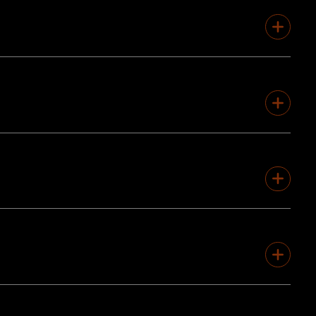
ica Estrella Damm, un lugar emblemático de la ciudad que se
elona. Se trata de celebrar la creatividad en todas sus
 El objetivo es celebrar la diversidad, el talento y la