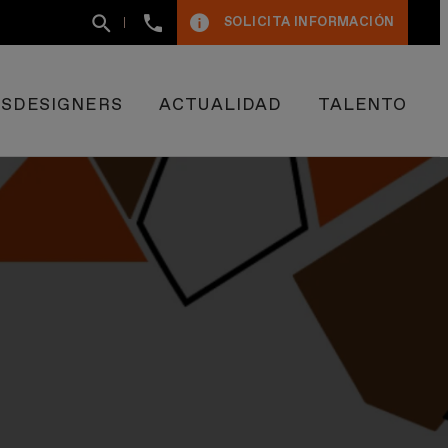
+34
SOLICITA INFORMACIÓN
93
400
50
09
ESDESIGNERS
ACTUALIDAD
TALENTO