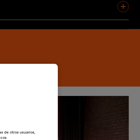
escuela. Son profesionales en activo que conocen de cerca
mente conectada con la realidad del diseño.
as de otros usuarios,
icos.