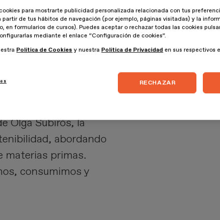
cookies para mostrarte publicidad personalizada relacionada con tus preferenci
a partir de tus hábitos de navegación (por ejemplo, páginas visitadas) y la info
lo, en formularios de cursos). Puedes aceptar o rechazar todas las cookies puls
onfigurarlas mediante el enlace “Configuración de cookies”.
uestra
Política de Cookies
y nuestra
Política de Privacidad
en sus respectivos 
que están dejando
propuesta creativa que
ies
RECHAZAR
e Olga Subiròs, la
stenibilidad, abordando
e materias primas.
imos, consumimos y