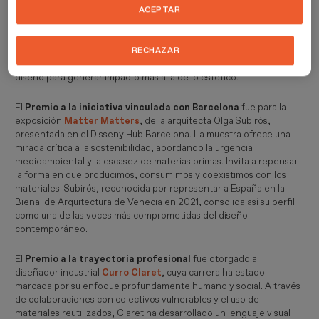
31 de mayo de 2025.
ACEPTAR
La ceremonia de entrega de premios, conducida por el diseñador,
RECHAZAR
curador y docente de ESDESIGN
Oscar Guayabero
, reconoció a
cuatro profesionales y proyectos que encarnan la capacidad del
diseño para generar impacto más allá de lo estético.
El
Premio a la iniciativa vinculada con Barcelona
fue para la
exposición
Matter Matters
, de la arquitecta Olga Subirós,
presentada en el Disseny Hub Barcelona. La muestra ofrece una
mirada crítica a la sostenibilidad, abordando la urgencia
medioambiental y la escasez de materias primas. Invita a repensar
la forma en que producimos, consumimos y coexistimos con los
materiales. Subirós, reconocida por representar a España en la
Bienal de Arquitectura de Venecia en 2021, consolida así su perfil
como una de las voces más comprometidas del diseño
contemporáneo.
El
Premio a la trayectoria profesional
fue otorgado al
diseñador industrial
Curro Claret
, cuya carrera ha estado
marcada por su enfoque profundamente humano y social. A través
de colaboraciones con colectivos vulnerables y el uso de
materiales reutilizados, Claret ha desarrollado un lenguaje visual