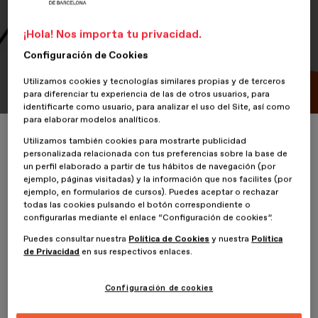
FESesDesign 2025
¡Hola! Nos importa tu privacidad.
Con esta primera edición, los Premios Reconocimientos
ESDESIGN no solo celebran el talento, sino también el
Configuración de Cookies
compromiso, la valentía y la capacidad crítica del diseño
Utilizamos cookies y tecnologías similares propias y de terceros
contemporáneo
para diferenciar tu experiencia de las de otros usuarios, para
identificarte como usuario, para analizar el uso del Site, así como
para elaborar modelos analíticos.
Inicio
ESDESIGNERS
Barcelona acoge la 1ª edición de los Premios 
Utilizamos también cookies para mostrarte publicidad
personalizada relacionada con tus preferencias sobre la base de
un perfil elaborado a partir de tus hábitos de navegación (por
ejemplo, páginas visitadas) y la información que nos facilites (por
ejemplo, en formularios de cursos). Puedes aceptar o rechazar
todas las cookies pulsando el botón correspondiente o
2 Junio 2025
configurarlas mediante el enlace “Configuración de cookies”.
Puedes consultar nuestra
Política de Cookies
y nuestra
Política
El diseño como herramienta de transformación social,
de Privacidad
en sus respectivos enlaces.
pensamiento crítico y compromiso ha sido el gran protagonista de
la primera edición de los
Premios Reconocimientos ESDESIGN
,
celebrados en el marco del
FESesDesign 2025
, el festival de
Configuración de cookies
diseño impulsado por la Escuela Superior de Diseño ESDESIGN,
perteneciente a Planeta Formación y Universidades, los días 30 y