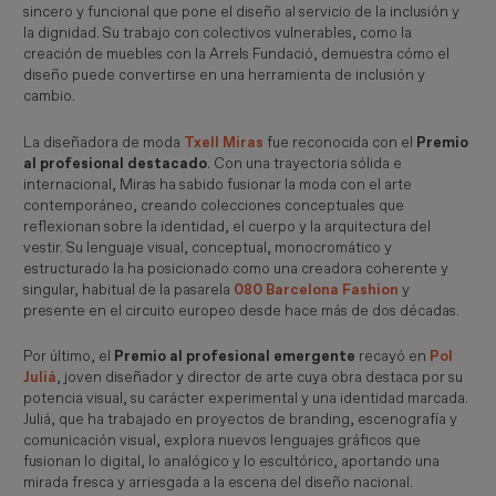
sincero y funcional que pone el diseño al servicio de la inclusión y
la dignidad. Su trabajo con colectivos vulnerables, como la
creación de muebles con la Arrels Fundació, demuestra cómo el
diseño puede convertirse en una herramienta de inclusión y
cambio.
La diseñadora de moda
Txell Miras
fue reconocida con el
Premio
al profesional destacado
. Con una trayectoria sólida e
internacional, Miras ha sabido fusionar la moda con el arte
contemporáneo, creando colecciones conceptuales que
reflexionan sobre la identidad, el cuerpo y la arquitectura del
vestir. Su lenguaje visual, conceptual, monocromático y
estructurado la ha posicionado como una creadora coherente y
singular, habitual de la pasarela
080 Barcelona Fashion
y
presente en el circuito europeo desde hace más de dos décadas.
Por último, el
Premio al profesional emergente
recayó en
Pol
Juliá
, joven diseñador y director de arte cuya obra destaca por su
potencia visual, su carácter experimental y una identidad marcada.
Juliá, que ha trabajado en proyectos de branding, escenografía y
comunicación visual, explora nuevos lenguajes gráficos que
fusionan lo digital, lo analógico y lo escultórico, aportando una
mirada fresca y arriesgada a la escena del diseño nacional.