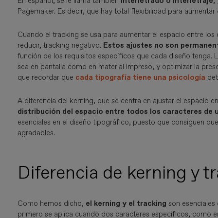
En español, se le llama también
interletrado o interletraje
,
Pagemaker. Es decir, que hay total flexibilidad para aumentar 
Cuando el tracking se usa para aumentar el espacio entre los c
reducir, tracking negativo.
Estos ajustes no son permanent
función de los requisitos específicos que cada diseño tenga. La
sea en pantalla como en material impreso, y optimizar la prese
que recordar que
cada tipografía tiene una psicología
det
A diferencia del kerning, que se centra en ajustar el espacio e
distribución del espacio entre todos los caracteres de 
esenciales en el diseño tipográfico, puesto que consiguen qu
agradables.
Diferencia de kerning y t
Como hemos dicho,
el kerning y el tracking
son esenciales e
primero se aplica cuando dos caracteres específicos, como en 