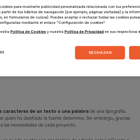
cookies para mostrarte publicidad personalizada relacionada con tus preferenci
a partir de tus hábitos de navegación (por ejemplo, páginas visitadas) y la info
lo, en formularios de cursos). Puedes aceptar o rechazar todas las cookies puls
onfigurarlas mediante el enlace “Configuración de cookies”.
uestra
Política de Cookies
y nuestra
Política de Privacidad
en sus respectivos 
ies
RECHAZAR
s caracteres de un texto o una palabra
de una tipografía.
que quien ha diseñado la fuente determina. Sin embargo, gracias
o a las necesidades de cada proyecto.