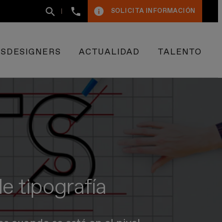
+34
SOLICITA INFORMACIÓN
93
400
50
09
ESDESIGNERS
ACTUALIDAD
TALENTO
e tipografía