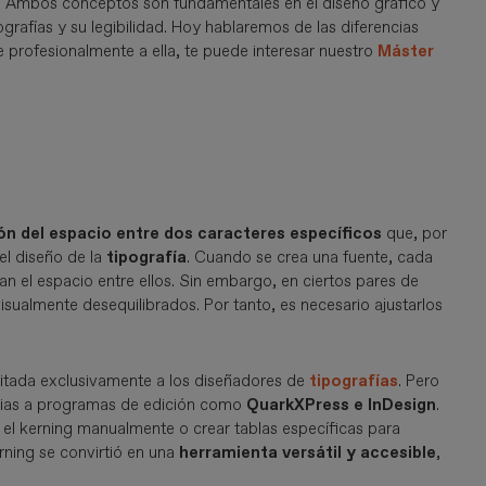
ng. Ambos conceptos son fundamentales en el diseño gráfico y
grafías y su legibilidad. Hoy hablaremos de las diferencias
e profesionalmente a ella, te puede interesar nuestro
Máster
ón del espacio entre dos caracteres específicos
que, por
el diseño de la
tipografía
. Cuando se crea una fuente, cada
nan el espacio entre ellos. Sin embargo, en ciertos pares de
isualmente desequilibrados. Por tanto, es necesario ajustarlos
limitada exclusivamente a los diseñadores de
tipografías
. Pero
acias a programas de edición como
QuarkXPress e InDesign
.
r el kerning manualmente o crear tablas específicas para
rning se convirtió en una
herramienta versátil y accesible
,