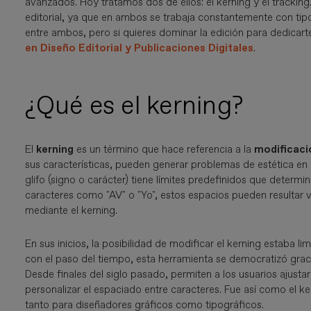
avanzados. Hoy tratamos dos de ellos: el kerning y el tracki
editorial, ya que en ambos se trabaja constantemente con tipo
entre ambos, pero si quieres dominar la edición para dedicart
en Diseño Editorial y Publicaciones Digitales
.
¿Qué es el kerning?
El
kerning
es un término que hace referencia a la
modificaci
sus características, pueden generar problemas de estética en 
glifo (signo o carácter) tiene límites predefinidos que determi
caracteres como "AV" o "Yo", estos espacios pueden resultar v
mediante el kerning.
En sus inicios, la posibilidad de modificar el kerning estaba 
con el paso del tiempo, esta herramienta se democratizó gr
Desde finales del siglo pasado, permiten a los usuarios ajusta
personalizar el espaciado entre caracteres. Fue así como el ke
tanto para diseñadores gráficos como tipográficos.