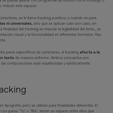
 y se puede ajustar con programas de edición como InDesign o
o reducir este espacio.
aracteres, se le llama tracking positivo; y cuando es para
es ni universales,
sino que se aplican caso por caso, en
 finalidad del tracking es mejorar la legibilidad del texto, ya
ntación visual y la funcionalidad en diferentes formatos. Hay
rás.
ntre pares específicos de caracteres, el tracking
afecta a la
un texto
de manera uniforme. Ambos conceptos son
e las composiciones sean equilibradas y estéticamente
racking
n tipografía, pero se utilizan para finalidades diferentes. El
los pares "To" o "Wa", tienen un espacio entre ellos que