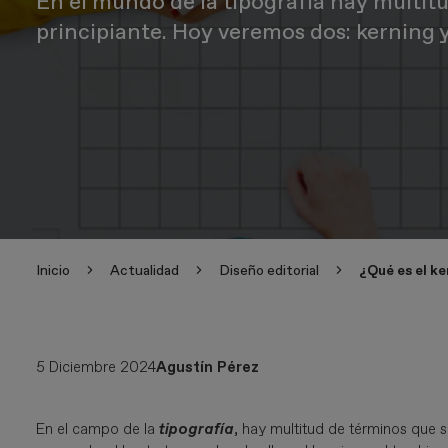
En el mundo de la tipografía hay multit
principiante. Hoy veremos dos: kerning y
Inicio
Actualidad
Diseño editorial
¿Qué es el ke
5 Diciembre 2024
Agustín Pérez
En el campo de la
tipografía
, hay multitud de términos que