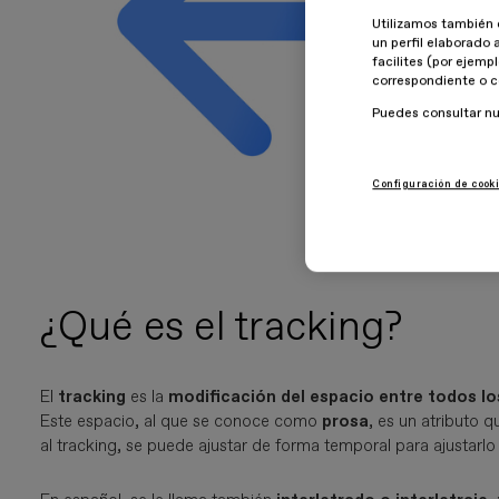
Utilizamos también 
un perfil elaborado 
facilites (por ejemp
correspondiente o c
Puedes consultar n
Configuración de cook
¿Qué es el tracking?
El
tracking
es la
modificación del espacio entre todos lo
Este espacio, al que se conoce como
prosa
, es un atributo 
al tracking, se puede ajustar de forma temporal para ajustarl