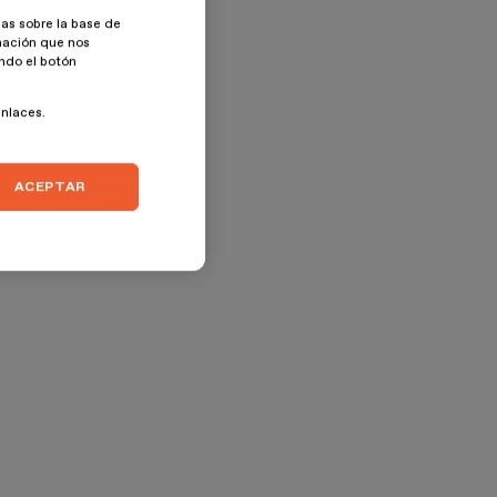
as sobre la base de
rmación que nos
ando el botón
enlaces.
ACEPTAR