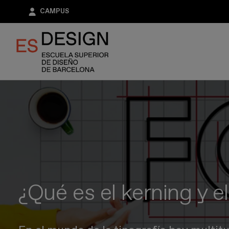
Pasar
CAMPUS
al
contenido
principal
¿Qué es el kerning y e