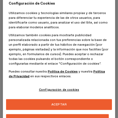
Configuración de Cookies
Este hecho impactó también en la práctica del despacho más allá
Utilizamos cookies y tecnologías similares propias y de terceros
de la feria, ya que la mayoría de proyectos los llevaban a cabo en
para diferenciar tu experiencia de las de otros usuarios, para
Shanghái; se dieron cuenta de que era
muy importante
identificarte como usuario, para analizar el uso del Site, así como
intervenir con su profesión en entornos rurales, nutriendo la
para elaborar modelos analíticos.
diversidad, riqueza particular de cada región
.
Utilizamos también cookies para mostrarte publicidad
personalizada relacionada con tus preferencias sobre la base de
un perfil elaborado a partir de tus hábitos de navegación (por
ejemplo, páginas visitadas) y la información que nos facilites (por
ejemplo, en formularios de cursos). Puedes aceptar o rechazar
todas las cookies pulsando el botón correspondiente o
configurarlas mediante el enlace “Configuración de cookies”.
Puedes consultar nuestra
Política de Cookies
y nuestra
Política
de Privacidad
en sus respectivos enlaces.
Configuración de cookies
ACEPTAR