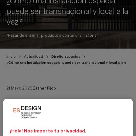
¿Cómo una instalación espacial
puede ser transnacional y local a la
vez?
"Pasar de enseñar producto a contar una historia".
Inicio
Actualidad
Diseño espacios
¿Cómo una instalación espacial puede ser transnacional y local a la vez?
21 Mayo 2020
Esther Rico
The Unfolding Villages
, instalación espacial de Neri& Hu en la
Stockholm Furniture Fair
de 2019, puso el foco en contar una
historia local, cómo es la desaparición de la vida rural en China; de
este modo vincularon los objetos expuestos a los valores culturales
y a la tradición propia del país; un legado que en parte está
¡Hola! Nos importa tu privacidad.
desapareciendo y también los valores asociados a él.