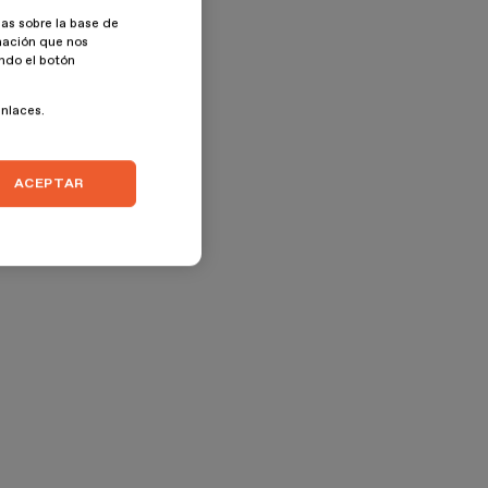
as sobre la base de
rmación que nos
ando el botón
enlaces.
ACEPTAR