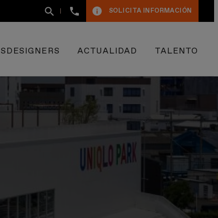
+34
SOLICITA INFORMACIÓN
93
400
50
09
ESDESIGNERS
ACTUALIDAD
TALENTO