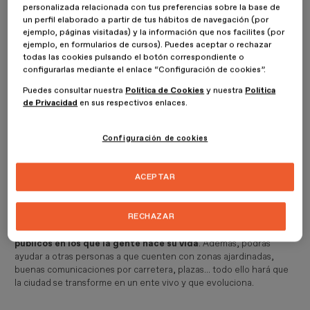
personalizada relacionada con tus preferencias sobre la base de
un perfil elaborado a partir de tus hábitos de navegación (por
¿Por qué estudiar Diseño de
ejemplo, páginas visitadas) y la información que nos facilites (por
ejemplo, en formularios de cursos). Puedes aceptar o rechazar
Espacios Urbanos?
todas las cookies pulsando el botón correspondiente o
configurarlas mediante el enlace “Configuración de cookies”.
Hay muchos motivos por los que cursar unos buenos estudios de
Puedes consultar nuestra
Política de Cookies
y nuestra
Política
Diseño de Espacios Urbanos
, y desde ESDESIGN queremos
de Privacidad
en sus respectivos enlaces.
enseñártelos.
Configuración de cookies
Tu trabajo será visible y ayudará a mejorar
la vida de los demás
ACEPTAR
Obviamente, con esta formación estarás adquiriendo las
herramientas
necesarias para poder convertirte en un
profesional del
Diseño de Espacios Urbanos
. Esto implica que
RECHAZAR
estarás preparado para sacar el máximo provecho a los
espacios
públicos en los que la gente hace su vida
. Además, podrás
ayudar a otras personas a que cuenten con zonas ajardinadas,
buenas comunicaciones por carretera, plazas... todo ello hará que
la ciudad se transforme en un ente vivo y que evoluciona.