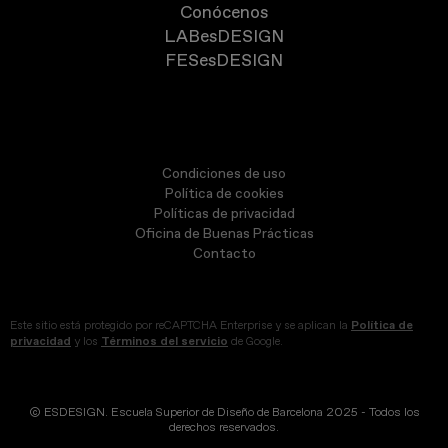
Conócenos
LABesDESIGN
FESesDESIGN
Condiciones de uso
Política de cookies
Políticas de privacidad
Oficina de Buenas Prácticas
Contacto
Este sitio está protegido por reCAPTCHA Enterprise y se aplican la
Política de
privacidad
y los
Términos del servicio
de Google.
© ESDESIGN. Escuela Superior de Diseño de Barcelona 2025 - Todos los
derechos reservados.