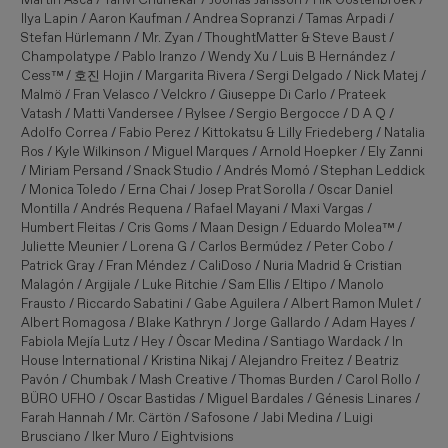
Ilya Lapin / Aaron Kaufman / Andrea Sopranzi / Tamas Arpadi /
Stefan Hürlemann / Mr. Zyan / ThoughtMatter & Steve Baust /
Champolatype / Pablo Iranzo / Wendy Xu / Luis B Hernández /
Cess™ / 호진 Hojin / Margarita Rivera / Sergi Delgado / Nick Matej /
Malmö / Fran Velasco / Velckro / Giuseppe Di Carlo / Prateek
Vatash / Matti Vandersee / Rylsee / Sergio Bergocce / D A Q /
Adolfo Correa / Fabio Perez / Kittokatsu & Lilly Friedeberg / Natalia
Ros / Kyle Wilkinson / Miguel Marques / Arnold Hoepker / Ely Zanni
/ Miriam Persand / Snack Studio / Andrés Momó / Stephan Leddick
/ Monica Toledo / Erna Chai / Josep Prat Sorolla / Oscar Daniel
Montilla / Andrés Requena / Rafael Mayani / Maxi Vargas /
Humbert Fleitas / Cris Goms / Maan Design / Eduardo Molea™ /
Juliette Meunier / Lorena G / Carlos Bermúdez / Peter Cobo /
Patrick Gray / Fran Méndez / CaliDoso / Nuria Madrid & Cristian
Malagón / Argijale / Luke Ritchie / Sam Ellis / Eltipo / Manolo
Frausto / Riccardo Sabatini / Gabe Aguilera / Albert Ramon Mulet /
Albert Romagosa / Blake Kathryn / Jorge Gallardo / Adam Hayes /
Fabiola Mejía Lutz / Hey / Òscar Medina / Santiago Wardack / In
House International / Kristina Nikaj / Alejandro Freitez / Beatriz
Pavón / Chumbak / Mash Creative / Thomas Burden / Carol Rollo /
BÜRO UFHO / Oscar Bastidas / Miguel Bardales / Génesis Linares /
Farah Hannah / Mr. Cärtön / Safosone / Jabi Medina / Luigi
Brusciano / Iker Muro / Eightvisions