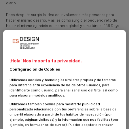
diario.
Poco después surgió la idea de involucrar a más personas para
hacer el mismo desafío, y así es como surgió el pequeño reto de
hacer el mismo ejercicio de manera global y simultánea. “36 Days
of Tipe” celebra la tipofilia y la creatividad, involucrando
diseñadores, ilustradores, amantes de las letras y loa tipografía y
creativos de todo el mundo.
El reto es sencillo, crear cada día una letra del alfabeto en orden,
hasta completarlo, con las letras y los números del 0 al 9. Algunos
¡Hola! Nos importa tu privacidad.
participantes eligen una temática, una técnica o un motivo que
Configuración de Cookies
aglutina sus 36 piezas, pero otros, simplemente se dejan llevar por
lo que les sugiere cada letra y cada día. Ahora empieza la quinta
Utilizamos cookies y tecnologías similares propias y de terceros
edición.
para diferenciar tu experiencia de las de otros usuarios, para
identificarte como usuario, para analizar el uso del Site, así como
Los participantes en las 4 ediciones que llevan celebradas son:
para elaborar modelos analíticos.
Alex Trochut / Brosmind / Cocolia / Daniel Artistizábal / Pedro
Utilizamos también cookies para mostrarte publicidad
Oyarbide / Friends of Type / Bisgràfic / Chamo San / Margarida
personalizada relacionada con tus preferencias sobre la base de
Esteves / Jon Contino / Muokkaa / Losiento / Marta Veludo / Noelia
un perfil elaborado a partir de tus hábitos de navegación (por
Lozano / Maria Corte / Felipe Pantone / Petra Eriksson /
ejemplo, páginas visitadas) y la información que nos facilites (por
Relajaelcoco / Solo / Made Up / Studio Muti / Vasava / Bunkertype
ejemplo, en formularios de cursos). Puedes aceptar o rechazar
/ Birgit Palma / Yomar Augusto / Atipo / La Boca / Machineast /