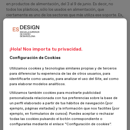
en productos de alimentación, del 3 al 9 de junio. Es decir, no
todos los plásticos, sólo los usados en alimentación, que
ciertamente es uno de los sectores que más utiliza ese soporte. Es,
simplemente, hacer la compra alimentaria intentado no generar
residuos plásticos. Así de entrada, si uno observa un supermercado
de cualquier franquicia, el reto parece insalvable. El plástico es
omnipresente. Por tanto, quizás una de las decisiones para esta
semana es comprar a minoristas de proximidad. Ir al mercado con
un capazo y no usar bolsas puede ser posible, quizás llevando
¡Hola! Nos importa tu privacidad.
recipientes reutilizables desde casa para poner los productos que
Configuración de Cookies
necesiten estar cerrados herméticamente. Comprar a granel, no
usar productos precocinados y hacer cola en la charcutería, en
Utilizamos cookies y tecnologías similares propias y de terceros
lugar de comprar los
blisters
y bandejas de
porex
.
para diferenciar tu experiencia de las de otros usuarios, para
identificarte como usuario, para analizar el uso del Site, así como
para elaborar modelos analíticos.
Utilizamos también cookies para mostrarte publicidad
personalizada relacionada con tus preferencias sobre la base de
un perfil elaborado a partir de tus hábitos de navegación (por
ejemplo, páginas visitadas) y la información que nos facilites (por
ejemplo, en formularios de cursos). Puedes aceptar o rechazar
todas las cookies pulsando el botón correspondiente o
configurarlas mediante el enlace “Configuración de cookies”.