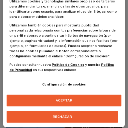
Utilizamos cookies y tecnologías similares propias y de terceros
Ming Wang
es decano de la Escuela de Diseño CAFA, Central
para diferenciar tu experiencia de las de otros usuarios, para
China School of Art & Design, una de las más prestigiosas de
identificarte como usuario, para analizar el uso del Site, así como
China. Fue el responsable del Diseño de los juegos Olímpicos de
para elaborar modelos analíticos.
Beijing. Quizás por su formación en EEU su mirada del diseño es
muy global y diversa, aunque sin olvidar los valores gráficos chinos.
Utilizamos también cookies para mostrarte publicidad
Mezcla modernidad con la tradición asiática, la cultura caligráfica
personalizada relacionada con tus preferencias sobre la base de
con la cultura alfabética, el racionalismo y el deconstructivismo, la
un perfil elaborado a partir de tus hábitos de navegación (por
manualidad y la tecnología.
ejemplo, páginas visitadas) y la información que nos facilites (por
ejemplo, en formularios de cursos). Puedes aceptar o rechazar
todas las cookies pulsando el botón correspondiente o
configurarlas mediante el enlace “Configuración de cookies”.
Puedes consultar nuestra
Política de Cookies
y nuestra
Política
de Privacidad
en sus respectivos enlaces.
Configuración de cookies
ACEPTAR
RECHAZAR