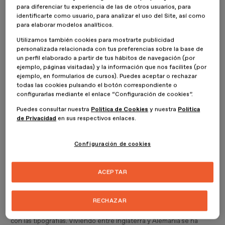
China basada en la Xilografía pero la adaptó, haciendo moldes
para diferenciar tu experiencia de las de otros usuarios, para
identificarte como usuario, para analizar el uso del Site, así como
para cada letra en lugar de páginas completas, creando la que se
para elaborar modelos analíticos.
llamó
Imprenta de tipos móviles
. Eso mejoraba su manejo, su
reutilización y su sustitución en caso de desgaste. Lo que no vio
Utilizamos también cookies para mostrarte publicidad
Gutenberg era la magnitud de la empresa que iniciaba y el tiempo
personalizada relacionada con tus preferencias sobre la base de
que necesitaría para acometerla. Pidió prestado y acabó
un perfil elaborado a partir de tus hábitos de navegación (por
embargado y expulsado de su propia imprenta. Fue acogido por el
ejemplo, páginas visitadas) y la información que nos facilites (por
obispo de la ciudad, el único que reconoció su trabajo, hasta su
ejemplo, en formularios de cursos). Puedes aceptar o rechazar
muerte pocos años después de reconocerse el trabajo.
todas las cookies pulsando el botón correspondiente o
configurarlas mediante el enlace “Configuración de cookies”.
Sin embargo, la empresa empezó finalmente a producir Biblias de
Puedes consultar nuestra
Política de Cookies
y nuestra
Política
una alta calidad y en un tiempo record. El éxito comercial fue
de Privacidad
en sus respectivos enlaces.
fulgurante. Con los años, el mérito recayó finalmente en el
creador y hoy Gutenberg es una de las figuras más conocidas del
mundo.
Configuración de cookies
Coincidiendo con este aniversario, el Museu del Disseny y la
ACEPTAR
Escuela Bau están organizando unas jornadas muy interesantes,
con ponentes de gran nivel, entre los que destaca Erik
Spiekermann. Este tipógrafo alemán, se presenta como
RECHAZAR
“arquitecto de la información” y se reconoce como “un obseso de
los tipos de letra”, que ya desde los doce años empezó a trastear
con las tipografías. Viviendo entre Inglaterra y Alemania se ha