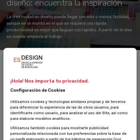
diseño: encuentra la inspiración
La creatividad en diseño puede llegar con más o menos facilidad,
aunque en un mundo en el que se requiere una rápida
productividad es mejor que lleguen con rapidez. A partir de la idea
es cuando empieza el trabajo.
Inicio
Actualidad
Diseño gráfico
Cómo potenciar la creatividad en diseño: encuentra la inspiración
¡Hola! Nos importa tu privacidad.
Configuración de Cookies
5 Abril 2023
Agustín Pérez
Utilizamos cookies y tecnologías similares propias y de terceros
para diferenciar tu experiencia de las de otros usuarios, para
Es por eso que no conseguir una que nos satisfaga puede derivar
identificarte como usuario, para analizar el uso del Site, así como
en frustración. Lo bueno es que podemos seguir unos consejos
para elaborar modelos analíticos.
para facilitar que lleguen.
Utilizamos también cookies para mostrarte publicidad
personalizada relacionada con tus preferencias sobre la base de
Consejos para
un perfil elaborado a partir de tus hábitos de navegación (por