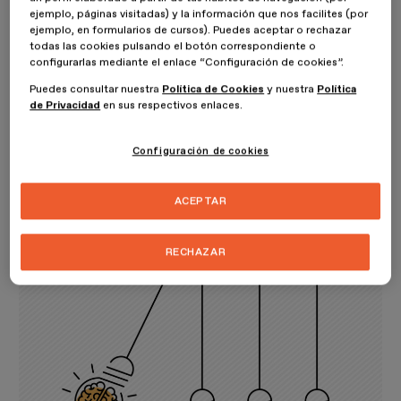
ejemplo, páginas visitadas) y la información que nos facilites (por
conseguir creatividad en el diseño
ejemplo, en formularios de cursos). Puedes aceptar o rechazar
todas las cookies pulsando el botón correspondiente o
configurarlas mediante el enlace “Configuración de cookies”.
Juegos para despertar la creatividad
Puedes consultar nuestra
Política de Cookies
y nuestra
Política
Estos juegos
pueden realizarse tanto dentro del trabajo como
de Privacidad
en sus respectivos enlaces.
fuera. Suelen partir de una premisa muy simple que cumplir o con la
que construir una base para luego dejar libertad a la parte creativa
Configuración de cookies
de nuestro cerebro. A veces solo necesitamos algo de tiempo
realizando cualquier otra cosa para activarnos.
Mejóralo, ¿Qué
sucedería si...?, mezcla y crear un boceto rápido con total
ACEPTAR
libertad
son algunos de ellos.
RECHAZAR