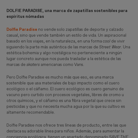
DOLFIE PARADISE, una marca de zapatillas sostenibles para
espíritus nómadas
Dolfie Paradise
no vende solo zapatillas de deporte y calzado
casual, sino que vende también un estilo de vida. Un aspiracional
basado en los viajes, en la naturaleza, en una forma
 cool
de vivir
siguiendo la parte más auténtica de las marcas de
Street Wear
. Una
estética bohemia y algo nostálgica no perteneciente a ningún
lugar concreto aunque nos pueda trasladar a la estética de las
marcas de
skaters
americanas como Vans.
Pero Dolfie Paradise es mucho más que eso, es una marca
sostenible que usa materiales de bajo impacto como el cuero
ecológico o el cáñamo. El cuero ecológico es cuero genuino de
vacuno pero curtido con procesos vegetales, libres de cromo u
otros químicos, y el cáñamo es una fibra vegetal que crece sin
pesticidas y que no necesita mucha agua por la que su cultivo es
altamente recomendable.
Dolfie Paradise nos ofrece tres líneas de producto, entre las que
destaca su adorable línea para niños. Además, para aumentar la
conciencia ecológica tienen un apartado denominado
SAVE THE 