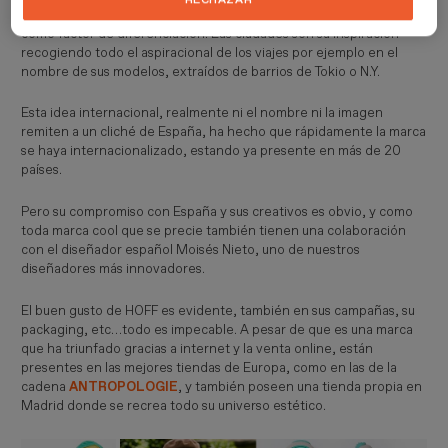
RECHAZAR
cosmopolita, con un precio muy ajustado y una suela serigrafiada
como factor de diferenciación. Las ciudades son su inspiración
recogiendo todo el aspiracional de los viajes por ejemplo en el
nombre de sus modelos, extraídos de barrios de Tokio o N.Y.
Esta idea internacional, realmente ni el nombre ni la imagen
remiten a un cliché de España, ha hecho que rápidamente la marca
se haya internacionalizado, estando ya presente en más de 20
países.
Pero su compromiso con España y sus creativos es obvio, y como
toda marca cool que se precie también tienen una colaboración
con el diseñador español Moisés Nieto, uno de nuestros
diseñadores más innovadores.
El buen gusto de HOFF es evidente, también en sus campañas, su
packaging, etc…todo es impecable. A pesar de que es una marca
que ha triunfado gracias a internet y la venta online, están
presentes en las mejores tiendas de Europa, como en las de la
cadena
ANTROPOLOGIE
, y también poseen una tienda propia en
Madrid donde se recrea todo su universo estético.