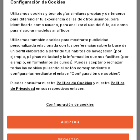
Configuración de Cookies
de infratrabajo.
Utilizamos cookies y tecnologías similares propias y de terceros
Pero hay luz al final del túnel, tenemos ganas de comprar más allá
para diferenciar tu experiencia de las de otros usuarios, para
de esas marcas globales, tras un confinamiento que nos ha hecho
identificarte como usuario, para analizar el uso del Site, así como
valorar de nuevo lo local, convirtiéndonos, de modo espontáneo,
para elaborar modelos analíticos.
en consumidores activistas. Tenemos fábricas en el levante
español que poseen una artesanía y un know how increíble,
Utilizamos también cookies para mostrarte publicidad
personalizada relacionada con tus preferencias sobre la base de
tenemos unos creativos fantásticos y sobre todo tenemos muchas
un perfil elaborado a partir de tus hábitos de navegación (por
ganas de comprar marcas nuestras, firmas honestas y bien hechas
ejemplo, páginas visitadas) y la información que nos facilites (por
que reindustrialicen de manera sostenible nuestro territorio.
ejemplo, en formularios de cursos). Puedes aceptar o rechazar
Desde ESDESIGN siempre os hablamos de marcas molonas que
todas las cookies pulsando el botón correspondiente o
apetecen y que fomentan el carácter emprendedor de nuestros
configurarlas mediante el enlace “Configuración de cookies”.
diseñadores, así pues ahí van 3 marcas de zapatillas deportivas que
no podéis dejar de conocer.
Puedes consultar nuestra
Política de Cookies
y nuestra
Política
de Privacidad
en sus respectivos enlaces.
Configuración de cookies
Las coloristas y perfectas zapatillas HOFF (Hall of Fame)
Marca española de zapatillas deportivas fundada en 2016 por Fran
ACEPTAR
Marchena y Luis Miguel Botella .Su propuesta es sencillamente
perfecta: modelos tanto para hombre como para mujer muy bellos,
delicados, coloristas y positivos, pensados para un consumidor