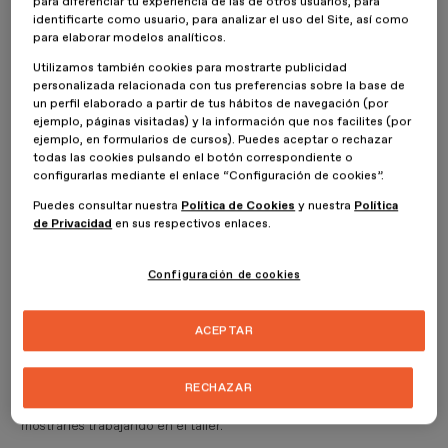
para diferenciar tu experiencia de las de otros usuarios, para
identificarte como usuario, para analizar el uso del Site, así como
Fashion Films: las mejores que
para elaborar modelos analíticos.
puedes ver en 2022
Utilizamos también cookies para mostrarte publicidad
personalizada relacionada con tus preferencias sobre la base de
un perfil elaborado a partir de tus hábitos de navegación (por
Las mejores Fashion Films, es decir, las mejores películas sobre
ejemplo, páginas visitadas) y la información que nos facilites (por
moda, que puedes ver en 2022 son las siguientes:
ejemplo, en formularios de cursos). Puedes aceptar o rechazar
todas las cookies pulsando el botón correspondiente o
1 -
Signé Chanel
configurarlas mediante el enlace “Configuración de cookies”.
Puedes consultar nuestra
Política de Cookies
y nuestra
Política
Se trata de una película documental de 2005 sobre cómo se crea
de Privacidad
en sus respectivos enlaces.
una colección de alta costura. También de todo lo que pasa
mientras en los talleres y los distintos espacios de una casa de
moda, y que el público en general no ve ni conoce. Es uno de los
Configuración de cookies
mejores vídeos sobre cómo funciona una firma de alta costura.
ACEPTAR
Muestra todos los aspectos de la creación y la fabricación de las
prendas que componen una colección, desde su proceso de
diseño. Además, también permite comprender cómo trabajaba el
RECHAZAR
modisto Karl Lagerfeld. Signé Chanel repasa su ética a la hora de
trabajar y cómo se relacionaba con sus asistentes, además de
mostrarles trabajando en el taller.