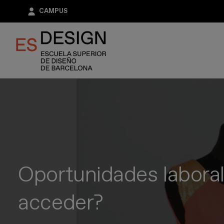
Pasar
CAMPUS
al
contenido
principal
Oportunidades labora
acceder?