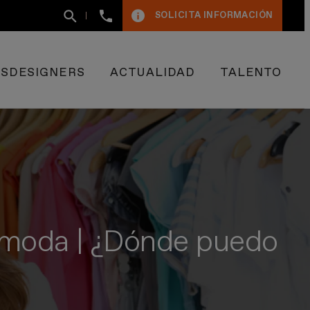
+34
SOLICITA INFORMACIÓN
93
400
50
09
ESDESIGNERS
ACTUALIDAD
TALENTO
e moda | ¿Dónde puedo