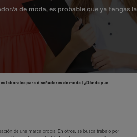
dor/a de moda, es probable que ya tengas l
es laborales para diseñadores de moda | ¿Dónde puedo acceder?
ación de una marca propia. En otros, se busca trabajo por