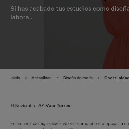
Si has acabado tus estudios como diseña
laboral.
Inicio
Actualidad
Diseño de moda
Oportunidad
14 Noviembre 2019
Ana Torres
En muchos casos, se suele valorar como primera opción la cre