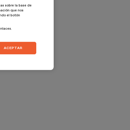
as sobre la base de
rmación que nos
ando el botón
enlaces.
ACEPTAR