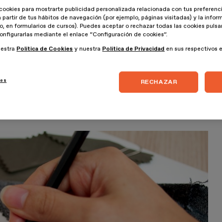
cookies para mostrarte publicidad personalizada relacionada con tus preferenci
a partir de tus hábitos de navegación (por ejemplo, páginas visitadas) y la info
lo, en formularios de cursos). Puedes aceptar o rechazar todas las cookies puls
a diseñadores de moda en
onfigurarlas mediante el enlace “Configuración de cookies”.
uestra
Política de Cookies
y nuestra
Política de Privacidad
en sus respectivos 
. Y su investigación y desarrollo suele centrarse, entre otras
ies
RECHAZAR
como la apuesta por convertir la industria en algo más
estudiado todo lo relacionado con la moda, también tiene su