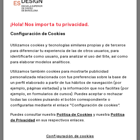
la clientela o a las personas usuarias de un producto o servicio, con
el objetivo de conseguir una visión holística.
En este diagrama, las percepciones, necesidades, deseos,
¡Hola! Nos importa tu privacidad.
motivaciones y frustraciones de estas personas se colocan en
diferentes categorías, así como otros aspectos relativos a la
Configuración de Cookies
experiencia del usuario que puedan ser relevantes. Con este mapa
de empatía de una empresa, los equipos de trabajo pueden
Utilizamos cookies y tecnologías similares propias y de terceros
comprender mejor y en mayor profundidad a su audiencia y
para diferenciar tu experiencia de las de otros usuarios, para
identificarte como usuario, para analizar el uso del Site, así como
empatizar con ella.
para elaborar modelos analíticos.
Utilizamos también cookies para mostrarte publicidad
¿Para qué sirve un mapa de
personalizada relacionada con tus preferencias sobre la base de
un perfil elaborado a partir de tus hábitos de navegación (por
empatía empresarial y cuáles son
ejemplo, páginas visitadas) y la información que nos facilites (por
sus objetivos?
ejemplo, en formularios de cursos). Puedes aceptar o rechazar
todas las cookies pulsando el botón correspondiente o
configurarlas mediante el enlace “Configuración de cookies”.
El
mapa de empatía empresarial
tiene múltiples utilidades y
Puedes consultar nuestra
Política de Cookies
y nuestra
Política
objetivos; pero se centra, sobre todo, en la generación de
de Privacidad
en sus respectivos enlaces.
soluciones que sean innovadoras y que pongan siempre al perfil
objetivo en el centro de todo el proceso de diseño y
desarrollo
de productos
y servicios.
Configuración de cookies