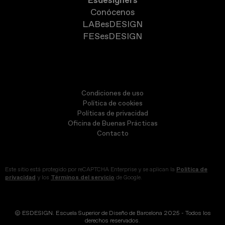
Esdesigners
Conócenos
LABesDESIGN
FESesDESIGN
Condiciones de uso
Política de cookies
Políticas de privacidad
Oficina de Buenas Prácticas
Contacto
Este sitio está protegido por reCAPTCHA Enterprise y se aplican la
Política de
privacidad
y los
Términos del servicio
de Google.
© ESDESIGN. Escuela Superior de Diseño de Barcelona 2025 - Todos los
derechos reservados.