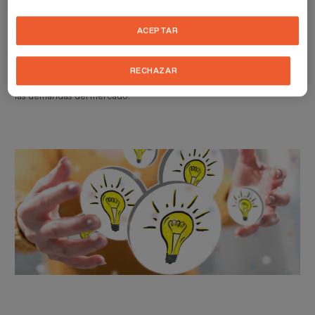
Si quieres profundizar más en las fases de un proyecto de diseño y
en la generación de propuestas creativas, te invitamos a inscribirte
ACEPTAR
en nuestro
Máster en Diseño de Producto y Modelado Digital
.
Este programa se centra en el desarrollo de habilidades de
comunicación y el manejo de software específico para la creación
RECHAZAR
de productos funcionales, estéticamente atractivos y adaptados a
las demandas del mercado.