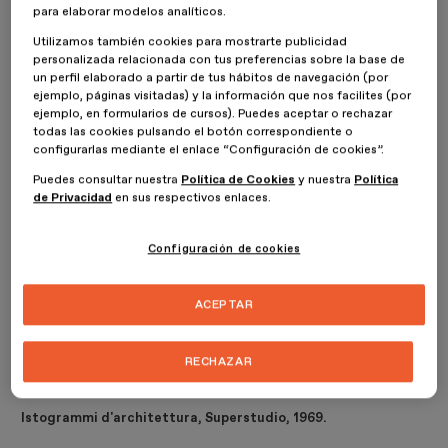
fundamentó su crítica en la cultura de consumo, las bases de la
para elaborar modelos analíticos.
arquitectura moderna y en los principios de la planificación urbana.
Utilizamos también cookies para mostrarte publicidad
personalizada relacionada con tus preferencias sobre la base de
un perfil elaborado a partir de tus hábitos de navegación (por
ejemplo, páginas visitadas) y la información que nos facilites (por
ejemplo, en formularios de cursos). Puedes aceptar o rechazar
todas las cookies pulsando el botón correspondiente o
configurarlas mediante el enlace “Configuración de cookies”.
Puedes consultar nuestra
Política de Cookies
y nuestra
Política
de Privacidad
en sus respectivos enlaces.
Configuración de cookies
ACEPTAR
RECHAZAR
Istogrammi d'architettura, Superstudio, 1969.