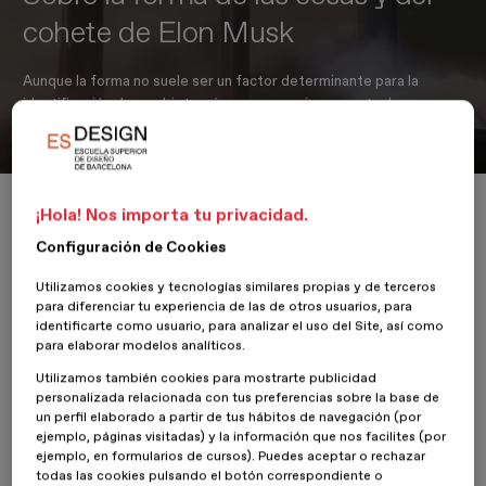
cohete de Elon Musk
Aunque la forma no suele ser un factor determinante para la
identificación de un objeto, sí supone su primera carta de
presentación.
Inicio
Actualidad
Diseño de producto
¡Hola! Nos importa tu privacidad.
Sobre la forma de las cosas y del cohete de Elon Musk
Configuración de Cookies
Utilizamos cookies y tecnologías similares propias y de terceros
para diferenciar tu experiencia de las de otros usuarios, para
30 Enero 2019
Jordi Blasi
identificarte como usuario, para analizar el uso del Site, así como
para elaborar modelos analíticos.
Percibimos los objetos a partir de los sentidos y mediante
Utilizamos también cookies para mostrarte publicidad
categorías intelectuales que establecemos y que nos permiten
personalizada relacionada con tus preferencias sobre la base de
identificar una mesa, un plato o un cohete. Conceptos que
un perfil elaborado a partir de tus hábitos de navegación (por
establecemos mediante la abstracción de las características
ejemplo, páginas visitadas) y la información que nos facilites (por
fundamentales que nos permiten identificar correctamente la
ejemplo, en formularios de cursos). Puedes aceptar o rechazar
todas las cookies pulsando el botón correspondiente o
mesa, el plato o el cohete.