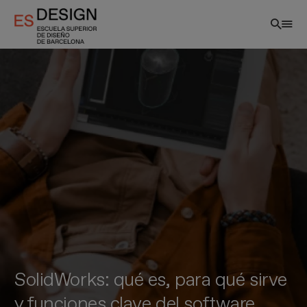
Pasar
al
contenido
principal
SolidWorks: qué es, para qué sirve
y funciones clave del software