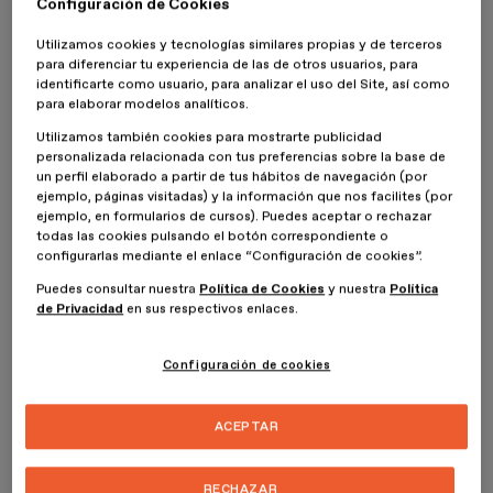
Configuración de Cookies
trabajar en este sector, es imprescindible aprender a utilizarla.
Utilizamos cookies y tecnologías similares propias y de terceros
para diferenciar tu experiencia de las de otros usuarios, para
¿Qué es SolidWorks y cómo
identificarte como usuario, para analizar el uso del Site, así como
funciona?
para elaborar modelos analíticos.
Utilizamos también cookies para mostrarte publicidad
personalizada relacionada con tus preferencias sobre la base de
En la actualidad, el diseño y la ingeniería se sirven de la tecnología
un perfil elaborado a partir de tus hábitos de navegación (por
para facilitar su trabajo, y en concreto, el modelado 3D. El
ejemplo, páginas visitadas) y la información que nos facilites (por
programa de referencia para esta finalidad es
SolidWorks
; un
ejemplo, en formularios de cursos). Puedes aceptar o rechazar
software de diseño mecánico CAD que funciona en el entorno
todas las cookies pulsando el botón correspondiente o
Windows y que se caracteriza por su interfaz intuitiva.
configurarlas mediante el enlace “Configuración de cookies”.
Puedes consultar nuestra
Política de Cookies
y nuestra
Política
Destaca por su capacidad para crear modelos precisos, rápidos y
de Privacidad
en sus respectivos enlaces.
fácilmente modificables. Pero también por trabajar con un modelo
paramétrico
, que utiliza cotas y relaciones para definir
operaciones y guardarlas en el diseño. De este modo, se pueden
Configuración de cookies
crear versiones diferentes de un mismo proyecto con rapidez, y
así adaptarse a las necesidades de innovación e iteración que se
produzcan.
ACEPTAR
En cuanto a sus usos, es muy popular en el
diseño de producto
,
pero también en metodologías como el
design thinking
, en la
RECHAZAR