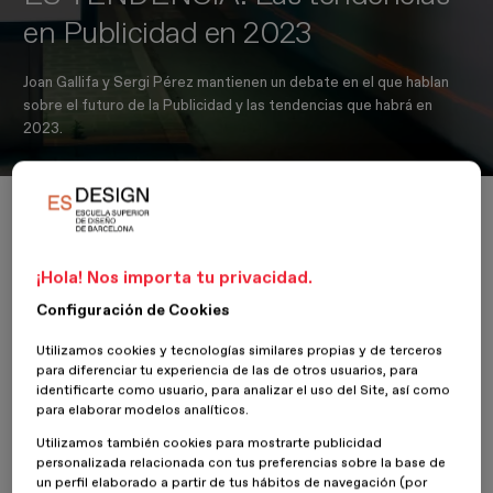
en Publicidad en 2023
Joan Gallifa y Sergi Pérez mantienen un debate en el que hablan
sobre el futuro de la Publicidad y las tendencias que habrá en
2023.
Inicio
Actualidad
Diseño publicitario
ES TENDENCIA: Las tendencias en Publicidad en 2023
¡Hola! Nos importa tu privacidad.
Configuración de Cookies
24 Enero 2023
Sergi Pérez y Joan Gallifa
Utilizamos cookies y tecnologías similares propias y de terceros
para diferenciar tu experiencia de las de otros usuarios, para
El monográfico sobre las tendencias en publicidad para 2023 se
identificarte como usuario, para analizar el uso del Site, así como
presenta como un
diálogo
, un debate entre Joan Gallifa y Sergi
para elaborar modelos analíticos.
Pérez.
Utilizamos también cookies para mostrarte publicidad
personalizada relacionada con tus preferencias sobre la base de
Nos encontramos en un contexto en el que, se trate del ámbito
un perfil elaborado a partir de tus hábitos de navegación (por
que se trate, se hace difícil prever hacia donde pueden ir las cosas.