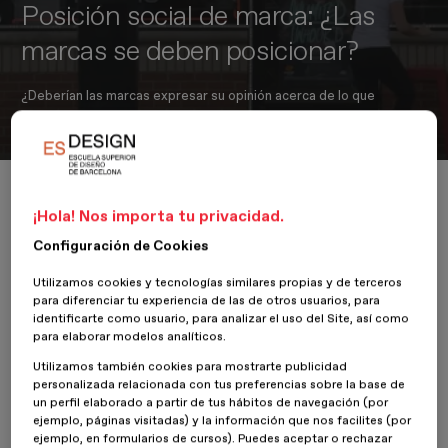
Posición social de marca: ¿Las
marcas se deben posicionar?
¿Deberían las marcas expresar su opinión acerca de lo que
preocupa a la sociedad?
Inicio
Actualidad
Diseño publicitario
Posición social de marca: ¿Las marcas se deben posicionar?
¡Hola! Nos importa tu privacidad.
Configuración de Cookies
Utilizamos cookies y tecnologías similares propias y de terceros
3 Octubre 2017
Bernat Sanromà
para diferenciar tu experiencia de las de otros usuarios, para
identificarte como usuario, para analizar el uso del Site, así como
para elaborar modelos analíticos.
Las sociedades viven constantemente momentos convulsos.
Reivindicaciones sociales, protestas sobre conductas poco éticas
Utilizamos también cookies para mostrarte publicidad
de algunas corporaciones, movilizaciones para hacer cambiar la
personalizada relacionada con tus preferencias sobre la base de
actitud de gobiernos en algunos temas… En todas partes vemos
un perfil elaborado a partir de tus hábitos de navegación (por
cómo la gente se expresa, sale a la calle y se moviliza. Éste es el
ejemplo, páginas visitadas) y la información que nos facilites (por
ejemplo, en formularios de cursos). Puedes aceptar o rechazar
pulso real de la sociedad, grupos de ciudadanos organizados y